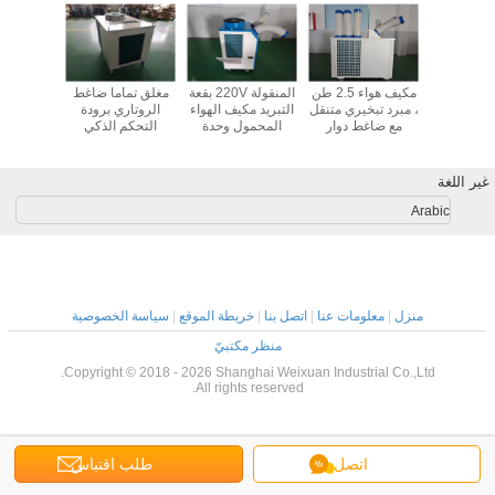
حرارة ذات
مكيف هواء 2.5 طن
المنقولة 220V بقعة
مغلق تماما ضاغط
7kw س
قوة 5 كيلوواط
، مبرد تبخيري متنقل
التبريد مكيف الهواء
الروتاري برودة
وحدات ال
اء محمول
مع ضاغط دوار
المحمول وحدة
التحكم الذكي
التبريد لمحطة
الكامل الرطوبة قابل
الاستهلا
الراحة
للتعديل
غير اللغة
Arabic
منزل
|
معلومات عنا
|
اتصل بنا
|
خريطة الموقع
|
سياسة الخصوصية
منظر مكتبيّ
Copyright © 2018 - 2026 Shanghai Weixuan Industrial Co.,Ltd.
All rights reserved.
اتصل
طلب اقتباس