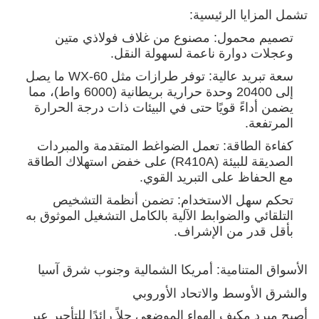
تشمل المزايا الرئيسية:
تصميم محمول: مصنوع من غلاف فولاذي متين
وعجلات دوارة ناعمة لسهولة النقل.
سعة تبريد عالية: توفر طرازات مثل WX-60 ما يصل
إلى 20400 وحدة حرارية بريطانية (6000 واط)، مما
يضمن أداءً قويًا حتى في البيئات ذات درجة الحرارة
المرتفعة.
كفاءة الطاقة: تعمل الضواغط المتقدمة والمبردات
الصديقة للبيئة (R410A) على خفض استهلاك الطاقة
مع الحفاظ على التبريد القوي.
تحكم سهل الاستخدام: تضمن أنظمة التشخيص
التلقائي والضوابط الآلية بالكامل التشغيل الموثوق به
بأقل قدر من الإشراف.
الأسواق المتنامية: أمريكا الشمالية وجنوب شرق آسيا
والشرق الأوسط والاتحاد الأوروبي
أصبح مبرد مكيف الهواء الموضعي حلاً رائدًا للتأجير عبر