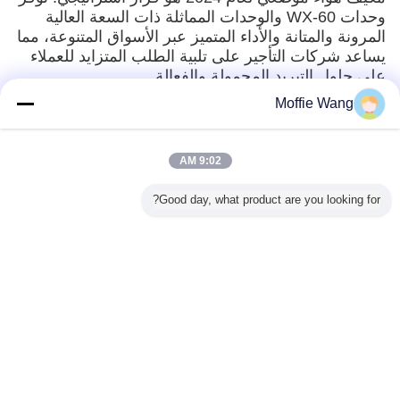
وحدات WX-60 والوحدات المماثلة ذات السعة العالية
المرونة والمتانة والأداء المتميز عبر الأسواق المتنوعة، مما
يساعد شركات التأجير على تلبية الطلب المتزايد للعملاء
على حلول التبريد المحمولة والفعالة.
Moffie Wang
Recommended Products
9:02 AM
Good day, what product are you looking for?
فولت مكيف
بقعة المهنية مكيف
48800BTU مبردات
12 فولت 24 فولت
هواء 24 فولت 48
الهواء للتبريد مكتب
بقعة محمولة
48 فولت سقف
فولت لل
فولت RV قافلة
/ إزالة الرطوبة
صغير عربة غولف
مقطورة
Camp
مكيف هواء سيارة
Motor
قافلة منزل متنقل
Camperv
تكييف هواء 12
فولت، فا
غير اللغة
ييف الهواء
فولت
متنقل، أن
اله
Arabic