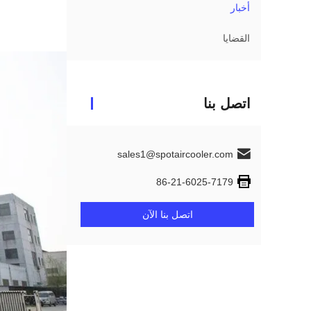
أخبار
القضايا
اتصل بنا
sales1@spotaircooler.com
86-21-6025-7179
اتصل بنا الآن