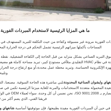
ما هي المزايا الرئيسية لاستخدام المبردات الفورية
دات الفورية مرونة غير مسبوقة وكفاءة من حيث التكلفة للتبريد المستهدف في ال
المساحات بأكملها.ميزاتهم الرئيسية تشمل التحكم في درجة الحرارة المحلي
وق التبريد الصناعي بشكل متزايد من قبل الحاجة إلى الكفاءة التشغيلية. نقطة
وعدم المرونة في نظام HVAC التقليدي.مثلاًفي مستودع كبير، تبريد مساحة ك
جهزة الإلكترونية الحساسة، وتبريد محطة عمل محددة،أو منع ارتفاع درجة الحرار
وتلبية
اي وايشوان الصناعية المحدودة
تلبي مباشرة هذه الحاجة السوقية. مصنعنا، 
بعيدة المحمولة متعددة الاستخدامات والمرنة للغاية.ميزتنا الرئيسية تكمن في ص
والالتزام الصارم
فريقنا الفني، الذي يضم أكثر من 60 مهندس،عامل حاسم للمشترين الذين يدركون التكلفة.
في حين أن المبردات الفورية مفيدة بطبيعتها، فإن موثوقيتها أساسية.
شانغهاي و