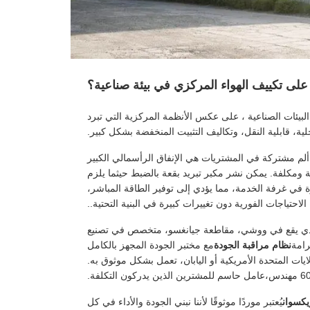
 على تكييف الهواء المركزي في بيئة صناعية؟
بيئات الصناعية ، على عكس الأنظمة المركزية التي تبرد
ة، قابلية النقل، وتكاليف التثبيت المنخفضة بشكل كبير.
 ألم مشتركة في المشتريات هي الإنفاق الرأسمالي الكبير
املة هو مضيعة ومكلفة. يمكن نشر مكبر تبريد بقعة بالضبط حيثما يلزم
ة في غرفة الخدمة، مما يؤدي إلى توفير الطاقة المباشر،
 الاحتياجات الفورية دون تغييرات كبيرة في البنية التحتية..
الذي يقع في ووشي، مقاطعة جيانغسو، متخصص في تصنيع
رامة
نظام مراقبة الجودة
مع مختبر الجودة المجهز بالكامل
 بـ ISO 9001:2008، نحن نضمن أن كل وحدة، سواء لعملاء OEM في الولايات المتحدة الأمريكية أو اليابان، تعمل بشكل موثوق به.
يكسوان
يُعتبر موردًا موثوقًا لأننا نبني الجودة والأداء في كل