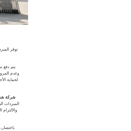
توفر المبر
يتم دفع س
لحماية الأ
شركة شنغه
المبردات ال
باختصار، 