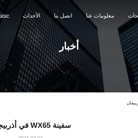
جات
معلومات عنا
اتصل بنا
الأحداث
abic
أخبار
سفينة WX65 في أذربيجان