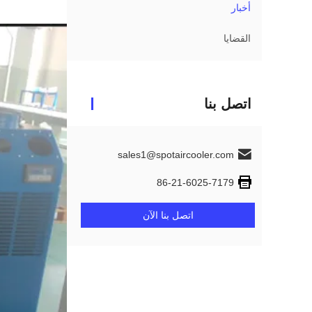
أخبار
القضايا
اتصل بنا
sales1@spotaircooler.com
86-21-6025-7179
اتصل بنا الآن