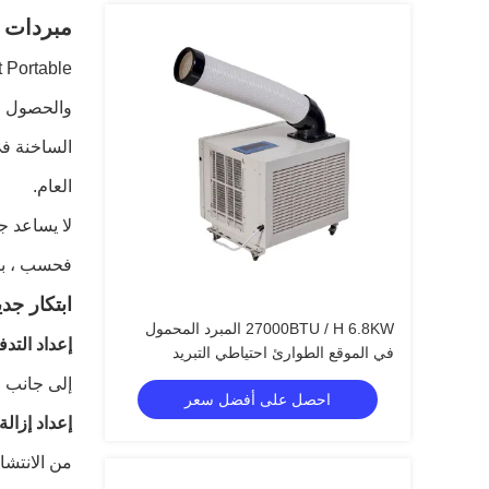
مبردات بقعة محمولة 300BTU
والحصول عل
الساخنة في
العام.
لا يساعد ج
فحسب ، بل 
ابتكار جدي
27000BTU / H 6.8KW المبرد المحمول
إعداد التدف
في الموقع الطوارئ احتياطي التبريد
إلى جانب الم
احصل على أفضل سعر
إعداد إزالة
من الانتشار