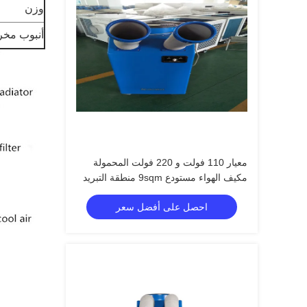
وزن
أنبوب مخر
معيار 110 فولت و 220 فولت المحمولة
مكيف الهواء مستودع 9sqm منطقة التبريد
احصل على أفضل سعر