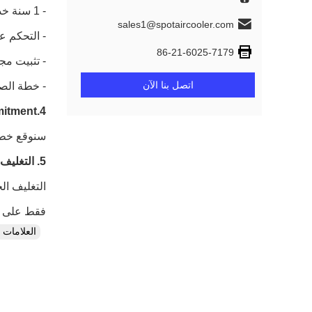
- 1 سنة خدمة الضمان وجميع صيانة الحياة.
sales1@spotaircooler.com
- التحكم ع
86-21-6025-7179
- تثبيت م
اتصل بنا الآن
- خطة الصي
4.Commitment
سنوقع خطاب 
5. التغليف الجيد
فقط على ا
العلامات