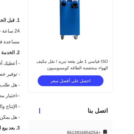
1. قبل الخدمة
24 ساعة خدمة الانترنت للتشاور الخاص بك.
مساعدة في 
2. الخدمة الوسطى
ISO قياسي 1 طن بقعة تبريد / نقل مكيف
- أعطيك 
الهواء منخفضة الطاقة كومسوسيون
- توفير خ
احصل على أفضل سعر
- هل طلب 
--اختيار مصطلح
- الإنتاج 
اتصل بنا
- هل يمكن 
3. بعد بيع الخدمة
+8613916854254