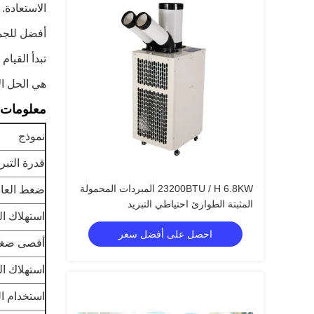
الاستعادة.
أفضل للجمي
تبدأ القيام 
هي الحل ال
معلومات ت
نموذج
قدرة التبري
23200BTU / H 6.8KW المبردات المحمولة
ضغط العا
المثبتة الطوارئ احتياطي التبريد
استهلاك ا
احصل على أفضل سعر
أقصى ضغط
استهلاك ا
استخدام ال