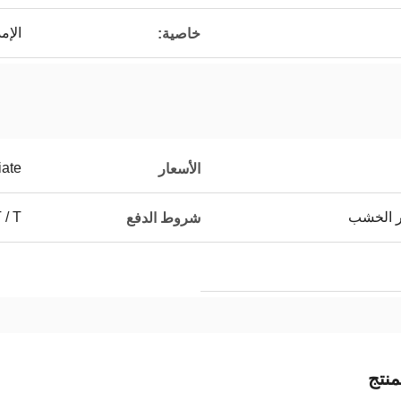
الإم
خاصية:
iate
الأسعار
ر الخشب
T / T ، التف
شروط الدفع
نتج