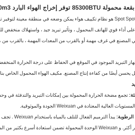
85 توفر إخراج الهواء البارد 4500m3 / ساعة
Spot Spot Portable هو نظام تكييف هواء يمكن وضعه في منطقة معينة ل
ى أداء قوي للهاتف المحمول ، وتأثير تبريد جيد ، واستهلاك منخفض لل
 المصنع في غرف مهمة أو بالقرب من المعدات المهمة ، بالقرب من معد
هاز التبريد الموجود في الموقع في الحفاظ على درجة الحرارة المنخفض
يحسن أيضًا من كفاءة إنتاج المصنع.
مكيف الهواء المحمول الخاص بنا 
د
ئة:
تجمع مضخة الحرارة المحمولة بين إمكانات التبريد والتدفئة في وحدة 
ستويات العالية المعتادة في Weixuan
الجودة والموثوقية.
 الرطوبة:
يبدأ الترميم الفعال للتلف بالمياه باستخدام Weixuan
.
تجف ا
 أكثر.
و Weixuan
الوحدة المحمولة تضمن استعادة أسرع بكثير من المر