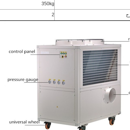
350kg
ج
2