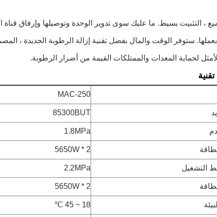
ع ، التثبيت بسيط.
ما عليك سوى تدوير الوحدة وتوصيلها وإرفاق قناة ال
بعملها.
ستوفر الوقت والمال بفضل تقنية إزالة الرطوبة الجديدة ، المصممة
أمثل لحماية المعدات والممتلكات القيمة من أضرار الرطوبة.
قنية
MAC-250
د
85300BUT
دم
1.8MPa
لطاقة
5650W * 2
 التشغيل
2.2MPa
لطاقة
5650W * 2
بيئة
18 ~ 45 ℃