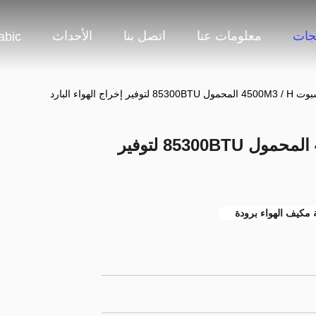
جات
معلومات عنا
اتصل بنا
الأحداث
abic
إخراج الهواء البارد
مكيف الهواء سبوت 4500M3 / H المحمول 85300BTU لتوفير
 مكيف الهواء برودة