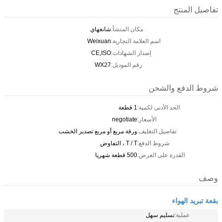
تفاصيل المنتج
مكان المنشأ:
شانغهاي
اسم العلامة التجارية:
Weixuan
إصدار الشهادات:
CE,ISO
رقم الموديل:
WX27
شروط الدفع والشحن
الحد الأدنى لكمية:
1 قطعة
الأسعار:
negotiate
تفاصيل التغليف:
ورقة مربع أو مربع تصدير الخشب
شروط الدفع:
T / T ، التفاوض
القدرة على العرض:
500 قطعة شهريا
وصف
بقعة تبريد الهواء
عملية:
تسليم سهل