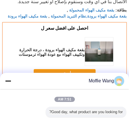
الاتصال بنا في أي وقت وسنقوم بإصلاح أو تغيير سنة جديدة.
بقعة مكيف الهواء المحمولة
بطاقة:
,
بقعة مكيف الهواء برودة,نظام التبريد المحمولة
بقعة مكيف الهواء برودة
,
احصل على افضل سعر ل
بقعة مكيف الهواء برودة ، درجة الحرارة
وتكييف الهواء مع عودة الهواء ترموستات
استمر
Moffie Wang
بقعة تبريد الهواء
أكثر
7:51 AM
Good day, what product are you looking for?
الصيدليات 3800m3
WX180 المبرد
WX140 التجاري
48800BTU مبردات
مكيف هو
وحدات تبريد
المحمول المبرد
المبردات الفورية
بقعة محمولة
مبرد م