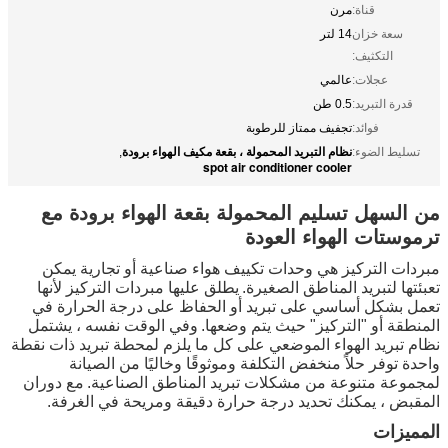
قناة:
مرن
سعة خزان
14 لتر
التكثيف:
عجلات:
عالمي
قدرة التبريد:
0.5 طن
فوائد:
تجفيف ممتاز للرطوبة
نظام التبريد المحمولة ، بقعة مكيف الهواء برودة
تسليط الضوء:
,
spot air conditioner cooler
من السهل تسليم المحمولة بقعة الهواء برودة مع
ترموستات الهواء العودة
مبردات التركيز هي وحدات تكييف هواء صناعية أو تجارية يمكن
تعبئتها لتبريد المناطق الصغيرة.
يطلق عليها مبردات التركيز لأنها
تعمل بشكل أساسي على تبريد أو الحفاظ على درجة الحرارة في
المنطقة أو "التركيز" حيث يتم وضعها.
وفي الوقت نفسه ، يشتمل
نظام تبريد الهواء الموضعي على كل ما يلزم لمحطة تبريد ذات نقطة
واحدة توفر حلاً منخفض التكلفة وموثوقًا وخاليًا من الصيانة
لمجموعة متنوعة من مشكلات تبريد المناطق الصناعية.
مع دوران
المقبض ، يمكنك تحديد درجة حرارة دقيقة ومريحة في الغرفة.
المميزات