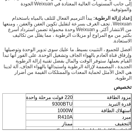
إلى جانب المستويات العالية المعتادة في
Weixuan
الجودة
والموثوقية.
إعداد إزالة الرطوبة:
يبدأ الترميم الفعال للتلف بالمياه باستخدام
Weixuan
.
تجف الغرف بسرعة لتقليل تكوين العفن والعفن ، ومنعها
من الانتشار أكثر.
و
Weixuan
وحدة محمولة تضمن استرداد أسرع
بكثير من مع المراوح أو مزيلات الرطوبة ، مما يقلل من تكاليف
الاستعادة.
أفضل للجميع ، التثبيت بسيط.
ما عليك سوى تدوير الوحدة وتوصيلها
وإرفاق قناة العادم بالهواء الجاف وتشغيل الوحدة.
على الفور أنها تبدأ
القيام بعملها.
ستوفر الوقت والمال بفضل تقنية إزالة الرطوبة
الجديدة ، المصممة لإزالة الرطوبة واستبدالها بالهواء الجاف.
آلة لدينا
هي الحل الأمثل لحماية المعدات والممتلكات القيمة من أضرار
الرطوبة.
تخصيص
مزود الطاقة
220 فولت مرحلة واحدة
قدرة التبريد
9300BTU
استهلاك الطاقة
1000W
مبرد
R410A
التجفيف
ممتاز
التلقائي الكامل للدبابات إيقاف
نعم فعلا