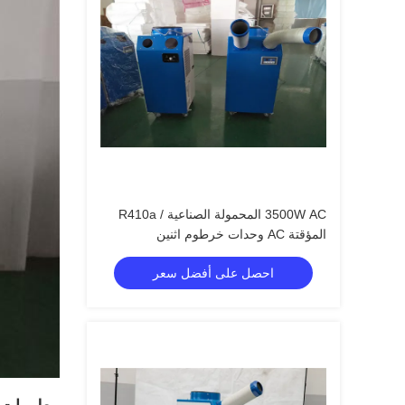
3500W AC المحمولة الصناعية / R410a
المؤقتة AC وحدات خرطوم اثنين
احصل على أفضل سعر