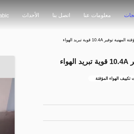
جات
معلومات عنا
اتصل بنا
الأحداث
abic
 توفير 10.4A قوية تبريد الهواء
واء
تكييف الهواء المؤقتة