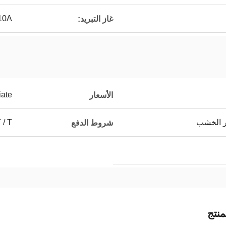
10A
غاز التبريد:
iate
الأسعار
ر الخشب
T / T ، التف
شروط الدفع
نتج