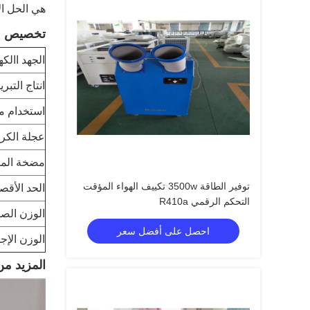
هي الحل ال
تخصيص
الجهد االك
انتاج التبري
استخدام م
عجلة الكر
مضخة الم
توفير الطاقة 3500w تكييف الهواء المؤقت
الحد الأقص
التحكم الرقمي R410a
الوزن الص
احصل على أفضل سعر
الوزن الإج
المزيد من