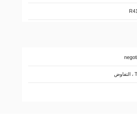
R4
negot
اوض