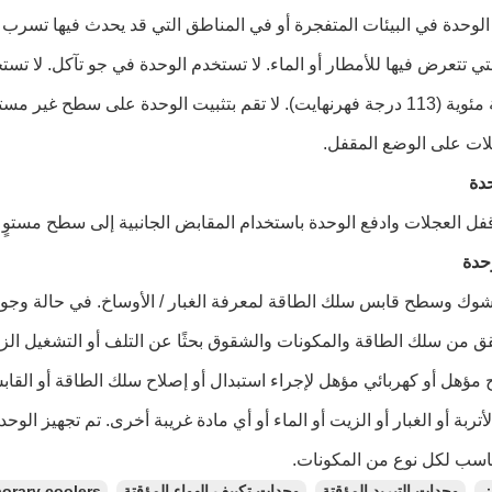
الوحدة في البيئات المتفجرة أو في المناطق التي قد يحدث فيها تسرب لل
تي تتعرض فيها للأمطار أو الماء.
لا تستخدم الوحدة في جو تآكل.
لا تقم بتثبيت الوحدة على سطح غير مستو
ات على الوضع المقفل.
دة
قفل العجلات وادفع الوحدة باستخدام المقابض الجانبية إلى سطح مستوٍ
حدة
وك وسطح قابس سلك الطاقة لمعرفة الغبار / الأوساخ.
في حالة وجود 
ق من سلك الطاقة والمكونات والشقوق بحثًا عن التلف أو التشغيل الزائ
 مؤهل أو كهربائي مؤهل لإجراء استبدال أو إصلاح سلك الطاقة أو القاب
تربة أو الغبار أو الزيت أو الماء أو أي مادة غريبة أخرى.
تم تجهيز الوحدة مع 
ناسب لكل نوع من المكونات.
：
وحدات التبريد المؤقتة
وحدات تكييف الهواء المؤقتة
orary coolers