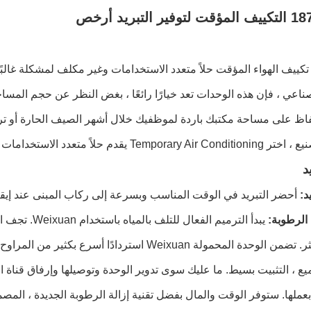
 التبريد أرخص
تكييف الهواء المؤقت حلاً متعدد الاستخدامات وغير مكلف لمشكلة غالبًا
ناعي ، فإن هذه الوحدات تعد خيارًا رائعًا ، بغض النظر عن حجم المساح
اظ على مساحة مكتبك باردة لموظفيك خلال أشهر الصيف الحارة أو تر
 متعدد الاستخدامات وغير مكلف لمشكلة غالبًا ما تكون مكلفة.
د
د:
أحضر التبريد في الوقت المناسب وبسرعة إلى ركاب المبنى عند إيق
 الرطوبة:
يبدأ الترميم الفعال للتلف بالمياه باستخدام Weixuan.
تجف ال
ر.
تضمن الوحدة المحمولة Weixuan استردادًا أسرع بكثير من المراوح أو مزيلات الرطوبة ، مما يقلل تكاليف الاستعادة.
ع ، التثبيت بسيط.
ما عليك سوى تدوير الوحدة وتوصيلها وإرفاق قناة ال
بعملها.
ستوفر الوقت والمال بفضل تقنية إزالة الرطوبة الجديدة ، المصممة