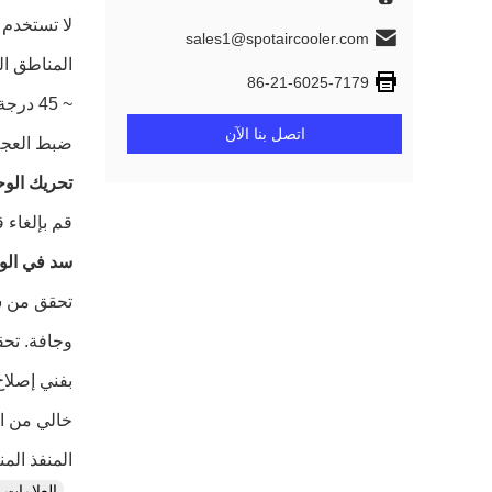
لا تستخدم 
sales1@spotaircooler.com
المناطق ال
86-21-6025-7179
~ 45 درجة مئوية (113 درجة فهرنهايت).
اتصل بنا الآن
ضبط العجل
تحريك الوح
قم بإلغاء 
سد في الو
تحقق من ش
وجافة.
تحق
بفني إصلاح
خالي من الأ
المنفذ الم
العلامات