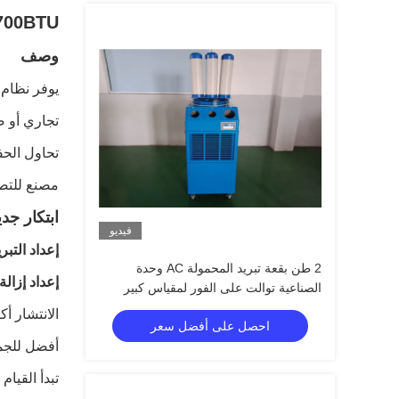
18700BTU التكييف المؤقت لتوفير
وصف
يوفر نظام 
تجاري أو ص
تحاول الحف
مصنع للتصنيع ، اختر Temporary Air Conditioning يقدم حلاً
ابتكار جدي
فيديو
إعداد التبري
2 طن بقعة تبريد المحمولة AC وحدة
إعداد إزالة
الصناعية توالت على الفور لمقياس كبير
الانتشار أكث
احصل على أفضل سعر
أفضل للجمي
تبدأ القيام 