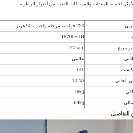
أمثل لحماية المعدات والممتلكات القيمة من أضرار الرطوبة.
هربى
220 فولت ، مرحلة واحدة ، 50 هرتز
د
18700BTU
تر مربع
20sqm
اسي
عالمي
كثفات
14L
ى الحالي
10.4A
افي
78kg
مالي
84kg
 التفاصيل