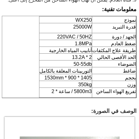
معلومات تقنية:
نموذج
WX250
قدرة التبريد
25000W
الجهد / دورة
220VAC / 50HZ
ضغط العادم
1.8MPa
طريقة علاج المكثفات
أنابيب المياه الخارجية
الحد الأقصى الحالي
13.2A * 2
الضوضاء
50-55db
ضاغط
التوربينات المغلقة بالكامل
بحجم
1405 * 900 * 1530mm
وزن
350kg
تفريغ الهواء الساخن
5800m3 / ساعة * 2
الوصف في الصورة: