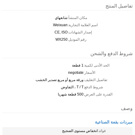
تفاصيل المنتج
مكان المنشأ:
شانغهاي
اسم العلامة التجارية:
Weixuan
إصدار الشهادات:
CE, ISO
رقم الموديل:
WX250
شروط الدفع والشحن
الحد الأدنى لكمية:
1 قطعة
الأسعار:
negotiate
تفاصيل التغليف:
ورقة مربع أو مربع تصدير الخشب
شروط الدفع:
T / T ، التفاوض
القدرة على العرض:
500 قطعة شهريا
وصف
مبردات بقعة الصناعية
فوائد:
انخفاض مستوى الضجيج