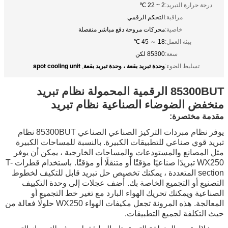
درجة حرارة التبريد:
2 ~ 22 ℃
مراقبة:
التحكم الرقمي
خاصية:
محركات مروحة دفع مباشر منفصلة
بيئة العمل:
18 ～ 45 ℃
سعة:
85300 لكن
وحدة تبريد بقعة ، وحدة تبريد بقعة
spot cooling unit
تسليط الضوء:
,
85300BUT الرقمية المحمولة نظام تبريد
منخفض الضوضاء الصناعية نظام تبريد
مقدمة مختصرة:
يوفر نظام مبردات التركيز الصناعي الصناعي 85300BUT نظام
تبريد قوي صناعي للتطبيقات الكبيرة. بالنسبة للمساحات الكبيرة
مثل المصانع والمستودعات والمساحات الخارجية ، يمكن أن يوفر
WX250 تبريدًا صناعيًا مؤقتًا أو متنقلًا أو مؤقتًا.
باستخدام قطرات T-
section المتعددة ، يمكنك تخصيص حل تبريد قابل للتكيف لخطوط
التصنيع أو التجميع الخاصة بك.
أضف عجلات إلى وحدة التكييف
الصناعية ويمكنك تحريك الهواء البارد مع تغير خط التجميع أو
المعالجة.
هذه المرونة تجعل مكيفات الهواء WX250 حلولًا فعالة من
حيث التكلفة لجميع التطبيقات.