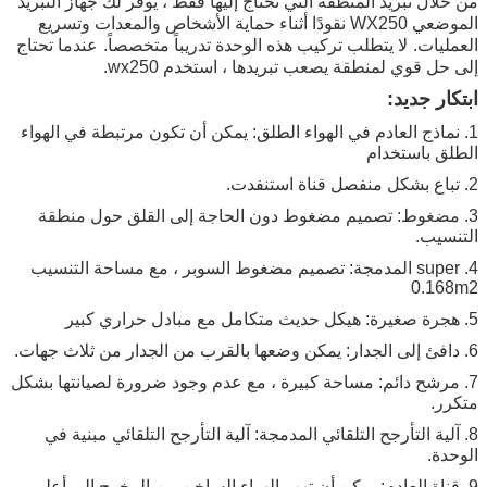
من خلال تبريد المنطقة التي تحتاج إليها فقط ، يوفر لك جهاز التبريد
الموضعي WX250 نقودًا أثناء حماية الأشخاص والمعدات وتسريع
العمليات.
لا يتطلب تركيب هذه الوحدة تدريباً متخصصاً.
عندما تحتاج
إلى حل قوي لمنطقة يصعب تبريدها ، استخدم wx250.
ابتكار جديد:
1. نماذج العادم في الهواء الطلق: يمكن أن تكون مرتبطة في الهواء
الطلق باستخدام
2. تباع بشكل منفصل قناة استنفدت.
3. مضغوط: تصميم مضغوط دون الحاجة إلى القلق حول منطقة
التنسيب.
4. super المدمجة: تصميم مضغوط السوبر ، مع مساحة التنسيب
0.168m2
5. هجرة صغيرة: هيكل حديث متكامل مع مبادل حراري كبير
6. دافئ إلى الجدار: يمكن وضعها بالقرب من الجدار من ثلاث جهات.
7. مرشح دائم: مساحة كبيرة ، مع عدم وجود ضرورة لصيانتها بشكل
متكرر.
8. آلية التأرجح التلقائي المدمجة: آلية التأرجح التلقائي مبنية في
الوحدة.
9. قناة العادم: يمكن أن تهب الهواء الساخن من المخرج إلى أعلى.