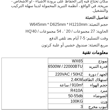
مكان تحتاج فيه إلى الحفاظ على برودة الأشياء - أو الأشخاص -
مريحة.
في الواقع ، أنظمة التبريد المحمولة لدينا سهلة التركيب
والتشغيل.
تفاصيل التعبئة
حجم التعبئة: W645mm * D625mm * H1210mm
الحاوية: 27 مجموعات / 20 ′ ، 54 مجموعات / 40'HQ
وقت التسليم: 5-7 أيام بعد تلقي الدفع
مربع التعبئة: صندوق خشبي أو علبة كرتون
معلومات تقنية
نموذج
WX65
قدرة التبريد
6500W / 22000BTU
الجهد / دورة
220VAC / 50HZ
استهلاك الطاقة
2.4KW
حجم الهواء
910m³ / ساعة
مبرد
R410A
الضوضاء
50-55db
وزن
100KG
أنبوب مخرج
3