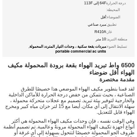
درجة الحرارة
64F إلى 113F
المحيطة:
الضوضاء:
أقل
تطبيق:
مبرد صناعي
غاز:
R410A
منطقة التبريد:
10 متر
مبردات بقعة سكنية ، وحدات التيار المتردد المحمولة
تسليط الضوء:
,
portable commercial ac units
6500 واط تبريد الهواء بقعة برودة المحمولة مكيف
الهواء أقل ضوضاء
مقدمة مختصرة
لقد قمنا بتطوير مكيف الهواء الموضعي هذا خصيصًا للطرق
الصناعية ، بحيث نتمكن من خفض درجة الحرارة للأماكن الداخلية
والخارجية لتوفير بيئة تبريد.
تصميم مع عجلات متحركة محمولة ،
سهلة الانتقال إلى أي مكان.
أيضا مع 15 لتر خزان مياه كبير ومخرج
الهواء قابل للتعديل.
وفي الوقت نفسه ، فإن وحدات مكيف الهواء المحمولة هي أكثر
أنواع أجهزة تكييف الهواء المحمولة مرونةً وعالمية.
تم تصميم أنظمة
ظروف الجو المحمولة خصيصًا لتتحول بسهولة إلى أي غرفة أو