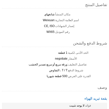
تفاصيل المنتج
مكان المنشأ:
شانغهاي
اسم العلامة التجارية:
Weixuan
إصدار الشهادات:
CE, ISO
رقم الموديل:
WX65
شروط الدفع والشحن
الحد الأدنى لكمية:
1 قطعة
الأسعار:
negotiate
تفاصيل التغليف:
ورقة مربع أو مربع تصدير الخشب
شروط الدفع:
T / T ، التفاوض
القدرة على العرض:
500 قطعة شهريا
وصف
بقعة تبريد الهواء
فوائد:
لا يوجد تثبيت