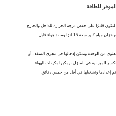
لتكون قادرًا على خفض درجة الحرارة للداخل والخارج
لخلق بيئة تبريد.تصميم بعجلات متحركة محمولة ، يسهل نقلها إلى أي مكان.أيضًا مع خزان مياه كبير سعة 15 لترًا ومنفذ هواء قابل
ء العلوي من الوحدة ويمكن إدخالها في مجرى السقف أو
كسر الميزانية في المنزل - يمكن لمكيفات الهواء
. يتم إعدادها وتشغيلها في أقل من خمس دقائق.