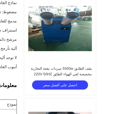
نماذج العا
مضغوط: تص
مدمج للغاية
استنزاف ص
مرشح دائم
آلية تأرجح 
لا توجد آلي
أنبوب العا
يقف الطابق 5500w مبردات بقعة التجارية
مخصصة لفي الهواء الطلق 220V 50HZ
معلومات 
احصل على أفضل سعر
نموذج