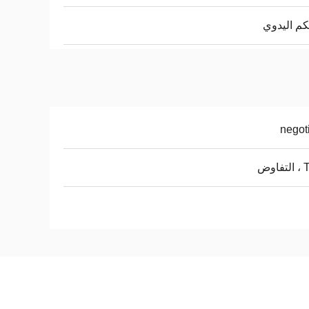
كم اليدوي
negot
اوض