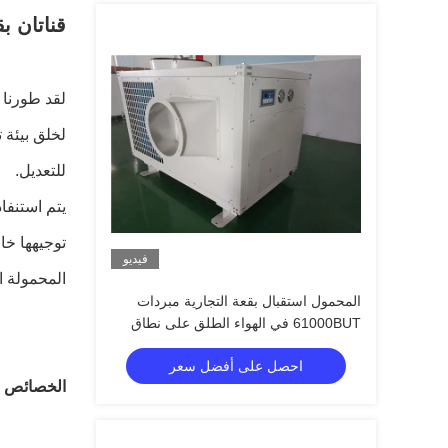
قناتان بقوة 3500 وات للتحكم اليدوي في مبرد البقعة
لقد طورنا 
للتعديل.
يتم استنفا
توجيهها خا
فيديو
المحمولة ا
المحمول استقبال بقعة التجارية مبردات
61000BUT في الهواء الطلق على نطاق
واسع
احصل على أفضل سعر
الخصائص ا