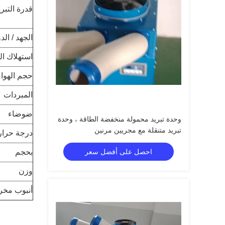
قدرة التبري
الجهد / الد
استهلاك ال
حجم الهواء
المبردات
ضوضاء
وحدة تبريد محمولة منخفضة الطاقة ، وحدة
تبريد متنقلة مع مجريين مرنين
درجة حرار
احصل على أفضل سعر
بحجم
وزن
أنبوب مخر