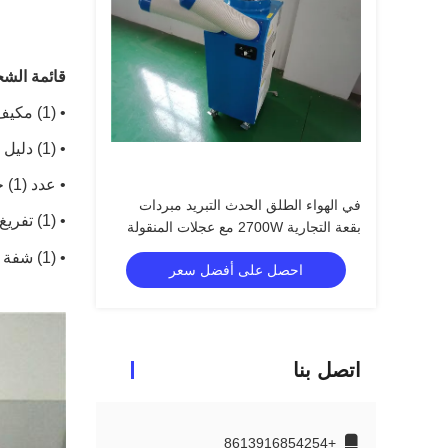
قائمة الش
• (1) مكيف الهواء المحمول
• (1) دليل المالك
• عدد (1) حامل سلك الطاقة
في الهواء الطلق الحدث التبريد مبردات
• (1) تفريغ / توريد مخلفات الهواء
بقعة التجارية 2700W مع عجلات المنقولة
• (1) شفة العادم
احصل على أفضل سعر
اتصل بنا
+8613916854254