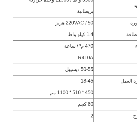
د
بريطانية
ورة
220VAC / 50 هرتز
طاقة
1.4 كيلو واط
470 م³ / ساعة
R410A
50-55 ديسيبل
ة العمل
18-45
450 * 510 * 1100 مم
60 كجم
ج
2