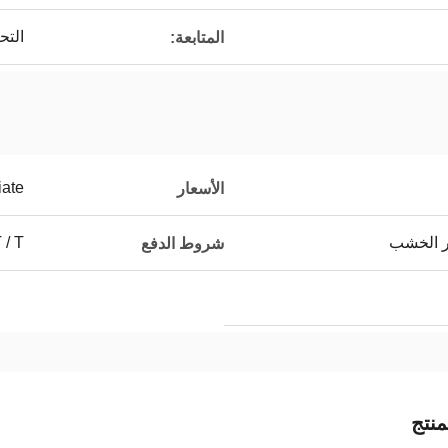
التح
المتابعة:
iate
الأسعار
ر الخشب
T / T ، التف
شروط الدفع
نتج