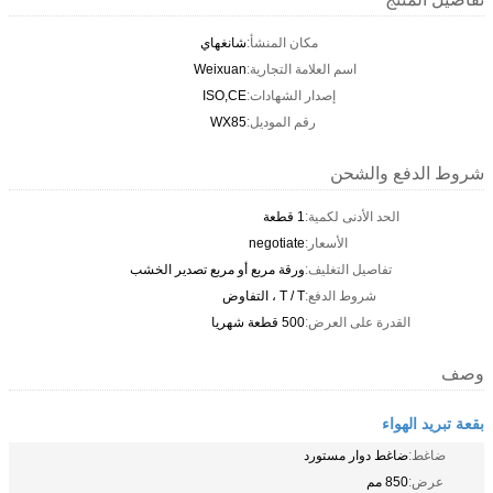
مكان المنشأ:
شانغهاي
اسم العلامة التجارية:
Weixuan
إصدار الشهادات:
ISO,CE
رقم الموديل:
WX85
شروط الدفع والشحن
الحد الأدنى لكمية:
1 قطعة
الأسعار:
negotiate
تفاصيل التغليف:
ورقة مربع أو مربع تصدير الخشب
شروط الدفع:
T / T ، التفاوض
القدرة على العرض:
500 قطعة شهريا
وصف
بقعة تبريد الهواء
ضاغط:
ضاغط دوار مستورد
عرض:
850 مم