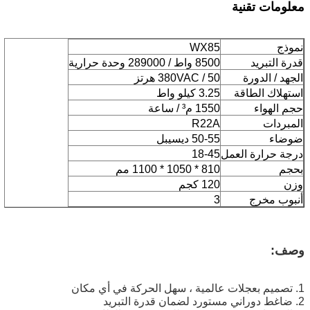
معلومات تقنية
نموذج
WX85
قدرة التبريد
8500 واط / 289000 وحدة حرارية
الجهد / الدورة
380VAC / 50 هرتز
استهلاك الطاقة
3.25 كيلو واط
حجم الهواء
1550 م³ / ساعة
المبردات
R22A
ضوضاء
50-55 ديسيبل
درجة حرارة العمل
18-45
بحجم
810 * 1050 * 1100 مم
وزن
120 كجم
أنبوب مخرج
3
وصف:
1. تصميم بعجلات عالمية ، سهل الحركة في أي مكان
2. ضاغط دوراني مستورد لضمان قدرة التبريد