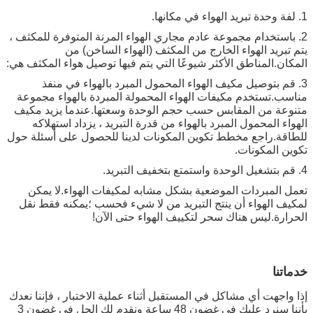
1. لفة وحدة تبريد الهواء في مكانها.
2. باستخدام مجموعة عادم مجاري الهواء المرنة المتوفرة للمكثف ،
يتم تبريد الهواء الخارج من المكثف (الهواء الساخن) من
المكان.المناطق الأكثر شيوعًا التي يتم فيها توصيل هواء المكثف هي:
3. قم بتوصيل مكيف الهواء المحمول المبرد بالهواء في منفذ
مناسب.تستخدم مكيفات الهواء المحمولة المبردة بالهواء مجموعة
متنوعة من المقابس حسب حجم الوحدة وسعتها.عندما يزيد مكيف
الهواء المحمول المبرد بالهواء من قدرة التبريد ، يزداد استهلاكه
للطاقة.راجع مخطط تكوين المكونات لدينا للحصول على أسئلة حول
تكوين المكونات.
4. قم بتشغيل الوحدة واستمتع بتخفيف التبريد.
تعمل المبردات الموضعية بشكل مشابه لمكيفات الهواء.لا يمكن
لمكيف الهواء أن ينتج التبريد من لا شيء فحسب ؛يمكنه فقط نقل
الحرارة.ليس هناك سحر لتكييف الهواء حتى الآن!
خدماتنا
إذا واجهت أي مشاكل في المستقبل أثناء عملية الاختبار ، فإننا نعدك
بأننا سنرد عليك في غضون 48 ساعة ونقدم لك الحل في غضون 3