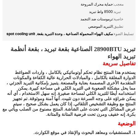
معجب:
حماية محرك المروحة
تبريد:
8500 واط تبريد
خاصية:
ترموستات ضد التجمد
تطبيق:
التبريد الموضعي
مكيف الهواء المحمولة الصناعية ، وحدة التبريد بقعة
spot cooling unit
تسليط الضوء:
,
تبريد 28900BTU الصناعية بقعة تبريد ، بقعة أنظمة
تبريد الهواء
تفاصيل سريعة
يستخدم هذا المنتج نظام تحكم أوتوماتيكي بالكامل ، واردات الضواغط
الدوارة المغلقة بالكامل ، والمبادلات الحرارية عالية الكفاءة والمكونات
المتقدمة الأخرى المصممة بعناية والمصنعة.
يتميز بإمكانية التبريد الجزئي ،
مما يحل مشكلة الصعوبة في التبريد الكلي في مساحة كبيرة.
يمكن
استخدامه أيضًا للتبريد الكلي لمساحة صغيرة.
إنه سهل الاستخدام ، أي أنه
يمكن شراؤه على وجه السرعة دون تثبيت.
أنها آمنة وموثوقة.
تم تجهيز
المنتج مع وظيفة التشخيص التلقائي.
إذا كان يعمل بشكل صحيح ، سيتم
عرض المشاكل التي تحدث على الشاشة.
المنتج مصنوع من الصلب ويأتي مع
بكرة.
إنه خفيف ومرن تحت فرضية المتانة والمتانة.
الوضعية
1. المستشفيات ومعاهد البحوث والإنقاذ في موقع الكوارث.