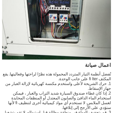
اعمال صيانة
تُفضل أنظمة التيار المتردد المحمولة هذه نظرًا لراحتها وفعاليتها.
يقع
المكثف fi lter على جانب الوحدة.
1. حرك الشريحة لأعلى واستخدم مكنسة كهربائية لإزالة الغبار من
جهاز الإسقاط.
2. إذا كان غطاء صندوق السيارة شديد التراب والغبار ، فيمكن
استخدام الماء الدافئ والصابون المعتدل أو المنظفات المحايدة
لغسل الملابس.
لا تستخدم أي مواد كيميائية أخرى لتنظيف fi لأنها
ستؤدي على الأرجح إلى إتلافها.
3. قم بتجفيف الهواء في منطقة مظللة قبل استبداله.
لا تقم بتشغيل