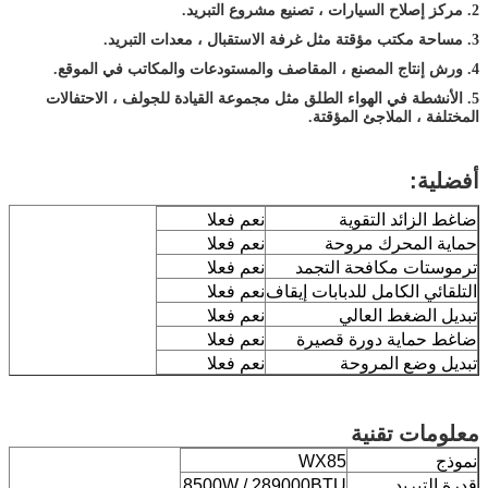
2. مركز إصلاح السيارات ، تصنيع مشروع التبريد.
3. مساحة مكتب مؤقتة مثل غرفة الاستقبال ، معدات التبريد.
4. ورش إنتاج المصنع ، المقاصف والمستودعات والمكاتب في الموقع.
5. الأنشطة في الهواء الطلق مثل مجموعة القيادة للجولف ، الاحتفالات
المختلفة ، الملاجئ المؤقتة.
أفضلية:
ضاغط الزائد التقوية
نعم فعلا
حماية المحرك مروحة
نعم فعلا
ترموستات مكافحة التجمد
نعم فعلا
التلقائي الكامل للدبابات إيقاف
نعم فعلا
تبديل الضغط العالي
نعم فعلا
ضاغط حماية دورة قصيرة
نعم فعلا
تبديل وضع المروحة
نعم فعلا
معلومات تقنية
نموذج
WX85
قدرة التبريد
8500W / 289000BTU