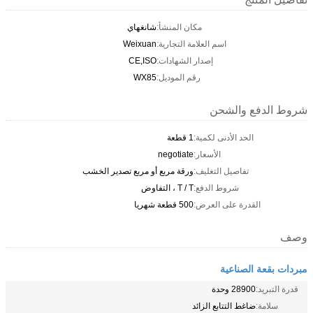
مكان المنشأ:
شانغهاي
اسم العلامة التجارية:
Weixuan
إصدار الشهادات:
CE,ISO
رقم الموديل:
WX85
شروط الدفع والشحن
الحد الأدنى لكمية:
1 قطعة
الأسعار:
negotiate
تفاصيل التغليف:
ورقة مربع أو مربع تصدير الخشب
شروط الدفع:
T / T ، التفاوض
القدرة على العرض:
500 قطعة شهريا
وصف
مبردات بقعة الصناعية
قدرة التبريد:
28900 وحدة
سلامة:
ضاغط التتابع الزائد