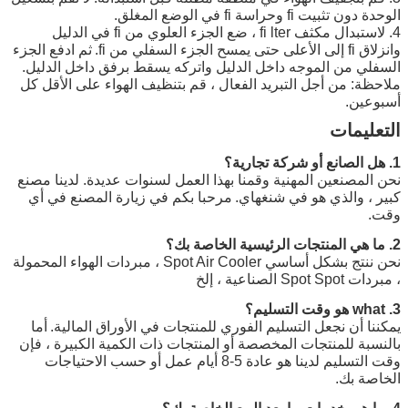
الوحدة دون تثبيت fi وحراسة fi في الوضع المغلق.
4. لاستبدال مكثف fi lter ، ضع الجزء العلوي من fi في الدليل
وانزلاق fi إلى الأعلى حتى يمسح الجزء السفلي من fi.
ثم ادفع الجزء
السفلي من الموجه داخل الدليل واتركه يسقط برفق داخل الدليل.
ملاحظة: من أجل التبريد الفعال ، قم بتنظيف الهواء على الأقل كل
أسبوعين.
التعليمات
1. هل الصانع أو شركة تجارية؟
نحن المصنعين المهنية وقمنا بهذا العمل لسنوات عديدة. لدينا مصنع
كبير ، والذي هو في شنغهاي.
مرحبا بكم في زيارة المصنع في أي
وقت.
2. ما هي المنتجات الرئيسية الخاصة بك؟
نحن ننتج بشكل أساسي Spot Air Cooler ، مبردات الهواء المحمولة
، مبردات Spot Spot الصناعية ، إلخ
3. what هو وقت التسليم؟
يمكننا أن نجعل التسليم الفوري للمنتجات في الأوراق المالية.
أما
بالنسبة للمنتجات المخصصة أو المنتجات ذات الكمية الكبيرة ، فإن
وقت التسليم لدينا هو عادة 5-8 أيام عمل أو حسب الاحتياجات
الخاصة بك.