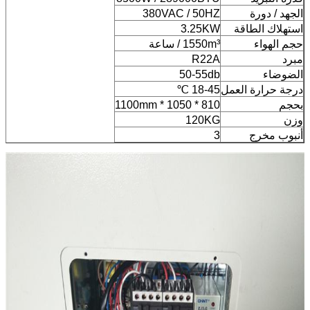
الجهد / دورة
380VAC / 50HZ
استهلاك الطاقة
3.25KW
حجم الهواء
1550m³ / ساعة
مبرد
R22A
الضوضاء
50-55db
درجة حرارة العمل
18-45 ℃
بحجم
810 * 1050 * 1100mm
وزن
120KG
أنبوب مخرج
3