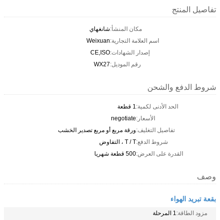
تفاصيل المنتج
مكان المنشأ:
شانغهاي
اسم العلامة التجارية:
Weixuan
إصدار الشهادات:
CE,ISO
رقم الموديل:
WX27
شروط الدفع والشحن
الحد الأدنى لكمية:
1 قطعة
الأسعار:
negotiate
تفاصيل التغليف:
ورقة مربع أو مربع تصدير الخشب
شروط الدفع:
T / T ، التفاوض
القدرة على العرض:
500 قطعة شهريا
وصف
بقعة تبريد الهواء
مزود الطاقة:
1 المرحلة