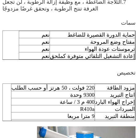
7.الثلاجة الضاغطة ، مع وظيفة إزالة الرطوبة ، لن تجعل
الغرفة تنتج الرطوبة ، وتحقق غرضًا مزدوجًا
سمات
حماية الدورة القصيرة للضاغط
نعم
مفتاح وضع المروحة
نعم
ترموستات عودة الهواء
نعم
إعادة التشغيل التلقائي متوفرة كملحق
نعم
تخصيص
مزود الطاقة
220 فولت ، 50 هرتز أو حسب الطلب
انتاج التبريد
9300 وحدة
إخراج الهواء البارد
400 م 3 / ساعة
المبردات
R410a
منطقة التبريد
9 مترا مربعا
بحجم
450 مم * 510 مم * 1100 م
حبل القوة
2.2 م
وزن
55 كجم