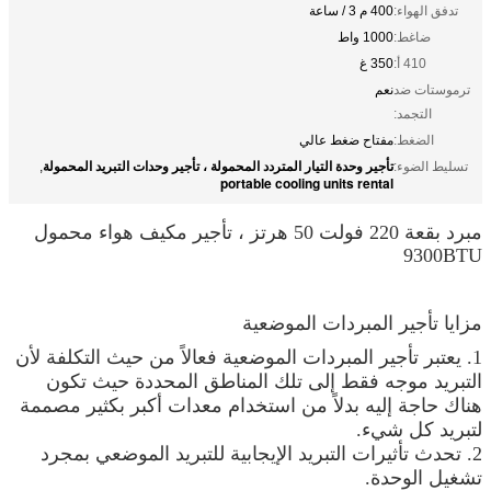
تدفق الهواء:
400 م 3 / ساعة
ضاغط:
1000 واط
410 أ:
350 غ
ترموستات ضد
نعم
التجمد:
الضغط:
مفتاح ضغط عالي
تأجير وحدة التيار المتردد المحمولة ، تأجير وحدات التبريد المحمولة
تسليط الضوء:
,
portable cooling units rental
مبرد بقعة 220 فولت 50 هرتز ، تأجير مكيف هواء محمول
9300BTU
مزايا تأجير المبردات الموضعية
1. يعتبر تأجير المبردات الموضعية فعالاً من حيث التكلفة لأن
التبريد موجه فقط إلى تلك المناطق المحددة حيث تكون
هناك حاجة إليه بدلاً من استخدام معدات أكبر بكثير مصممة
لتبريد كل شيء.
2. تحدث تأثيرات التبريد الإيجابية للتبريد الموضعي بمجرد
تشغيل الوحدة.