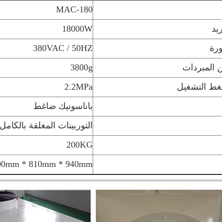
MAC-180
يد
18000W
ورة
380VAC / 50HZ
المبردات
3800g
ط التشغيل
2.2MPa
باناسونيك ضاغط
التوربينات المغلقة بالكامل
200KG
00mm * 810mm * 940mm