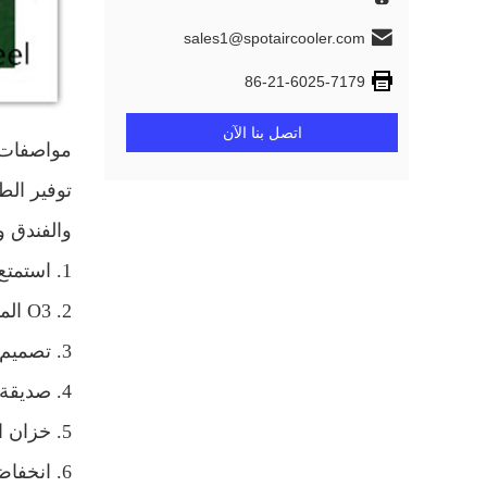
sales1@spotaircooler.com
86-21-6025-7179
اتصل بنا الآن
مواصفات ا
توفير الط
والفندق و
1. استمتع بالرياح المنعشة المريحة مثل نسيم البحر.
2. O3 المؤين لتنظيف الهواء.
3. تصميم مع عجلات عالمية ، وسهلة للتحرك في أي مكان.
4. صديقة للبيئة المبردات ، توفير الطاقة.
5. خزان المياه الكبيرة ، تكون قادرة على إزالة مريح.
6. انخفاض مستوى الضجيج ، تصميم مضغوط انخفاض الوزن لتوفير مساحة.