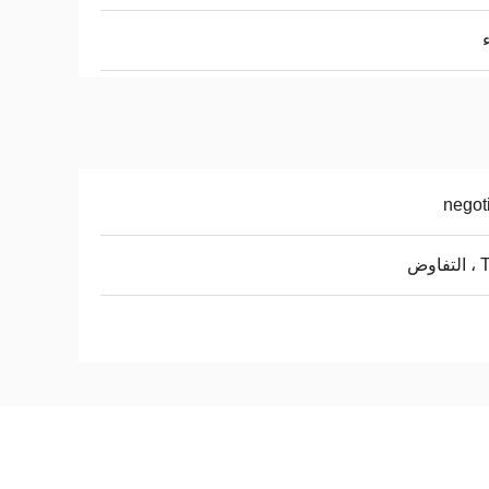
negot
اوض