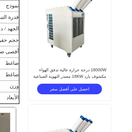
نموذج
قدرة التبر
الجهد / د
حجم حقن 
أقصى ضغ
ضاغط
18000W درجة حرارة عالية تدفق الهواء
ضاغط
مكشوف بارد 18KW مصدر التهوية الصناعية
مكيف الهواء
وزن
احصل على أفضل سعر
الأبعاد