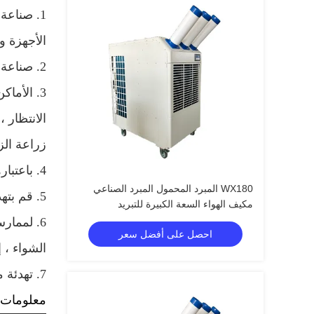
1. صناعة
الأجهزة و 
2. صناعة المعالجة: طلاء الذهب ، الالكترونيات ، الأحذية ، مصنع ملابس المطاط ، تغليف المواد الغذائية
3. الأما
الانتظار 
زراعة الزه
4. باعتبارها محطة تكييف الهواء ، ساعد التبريد من موظفي المكاتب وموظفي المستودعات
WX180 المبرد المحمول المبرد الصناعي
5. قم بتهدئة مكونات وخزانات التحكم الإلكترونية لزيادة كفاءة تشغيل المعدات وإطالة عمر الخدمة
مكيف الهواء السعة الكبيرة للتبريد
6. لممار
احصل على أفضل سعر
الشواء ، إ
7. تهدئة موظفي المطبخ لتجنب ضربة الشمس
معلومات ت