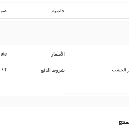
ضوء
خاصية:
iate
الأسعار
ر الخشب
T / T ، التف
شروط الدفع
نتج