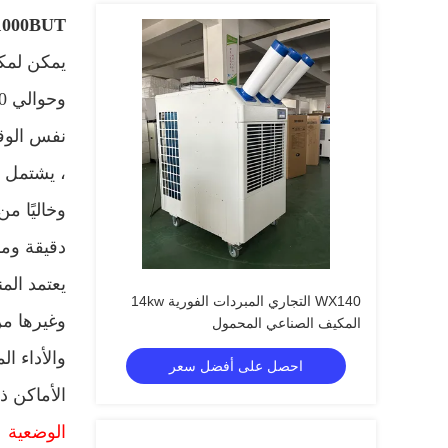
61000BUT مبرد هواء بارد عالي الكفاءة ، مبردات محمولة
نفس الوقت
، يشتمل ن
وخاليًا م
دقيقة ومر
يعتمد المن
WX140 التجاري المبردات الفورية 14kw
وغيرها من
المكيف الصناعي المحمول
والأداء ا
احصل على أفضل سعر
الأماكن ذ
الوضعية