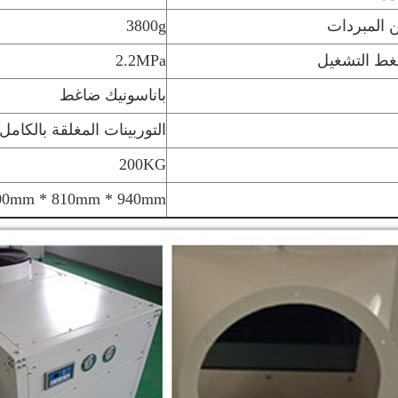
المبردات
3800g
ط التشغيل
2.2MPa
باناسونيك ضاغط
التوربينات المغلقة بالكامل
200KG
00mm * 810mm * 940mm