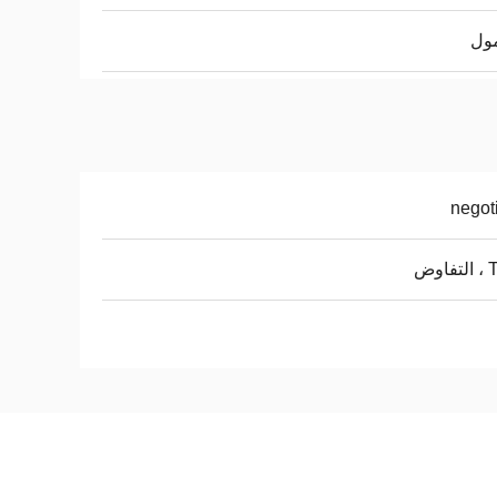
ول
negot
اوض