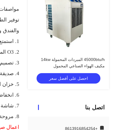
مواصفات ا
توفير الط
والفندق و
1. استمتع بالرياح المنعشة المريحة مثل نسيم البحر.
2. O3 المؤين لتنظيف الهواء.
45000btu/h المبردات المحمولة 14kw
3. تصميم مع عجلات عالمية ، وسهلة للتحرك في أي مكان.
مكيف الهواء الصناعي المحمول
4. صديقة للبيئة المبردات ، توفير الطاقة.
احصل على أفضل سعر
5. خزان المياه الكبيرة ، تكون قادرة على إزالة مريح.
6. انخفاض مستوى الضجيج ، تصميم مضغوط انخفاض الوزن لتوفير مساحة.
7. شاشة LCD ، سهلة وواضحة للعمل.
اتصل بنا
8. مروحة طرد مركزي قوية لجلب تدفق هواء كبير.
اعمال صيا
+8613916854254