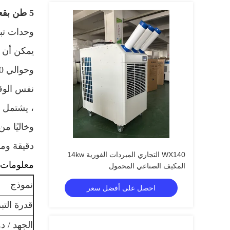
5 طن بقعة تبريد الهواء ، منخفضة الضوضاء 18000w تكييف الهواء المؤقت
وحدات تب
نفس الوقت
، يشتمل ن
وخاليًا م
دقيقة ومر
WX140 التجاري المبردات الفورية 14kw
معلومات ت
المكيف الصناعي المحمول
نموذج
احصل على أفضل سعر
قدرة التبر
الجهد / د