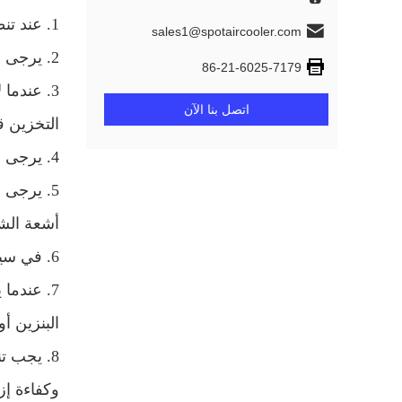
1. عند تنظيف سطح الماكينة ، لا تستخدم المخففات والزيوت المتقلبة والمخدرات وما إلى ذلك.
sales1@spotaircooler.com
2. يرجى التحقق من سلك الطاقة للآلة بشكل دوري لمعرفة أي علامات تلف أو مسامير فضفاضة.
86-21-6025-7179
3. عندما
اتصل بنا الآن
التخزين ق
4. يرجى عدم وضع الجهاز في الوضع الأفقي أو المقلوب
5. يرجى 
أشعة الش
6. في سياق الصيانة والصيانة ، أو حفظ الجهاز ، يرجى التأكد من فصل قابس الطاقة
7. عندما
البنزين أ
8. يجب ت
وكفاءة إزا