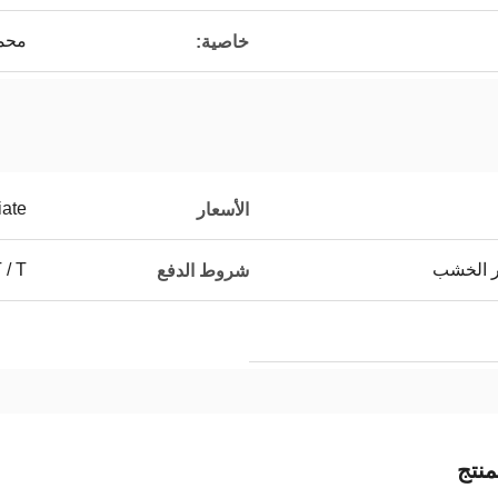
محم
خاصية:
iate
الأسعار
ر الخشب
T / T ، التف
شروط الدفع
نتج