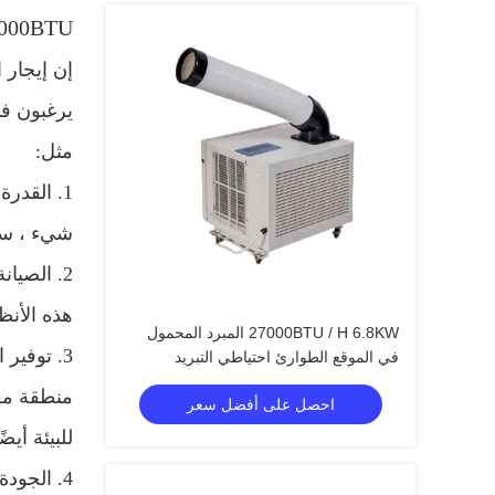
61000BTU أجهزة التبريد المحمولة Spor ، خيمة التبريد ، مكيف 
إن إيجار 
يرغبون في
مثل:
1. القدرة على تحمل التكاليف - تعد إيجارات التبريد الفوري المؤقتة ميسورة التكلفة أكثر من الحلول الدائمة.
شيء ، سو
2. الصيانة - مكيفات الهواء المحمولة لتبريد البقع سهلة الصيانة والتنظيف.
هذه الأنظ
27000BTU / H 6.8KW المبرد المحمول
3. توفير الطاقة - تستهلك الوحدات المحمولة طاقة أقل بالمقارنة مع مكيفات الهواء الدائمة واسعة النطاق.
في الموقع الطوارئ احتياطي التبريد
منطقة معي
احصل على أفضل سعر
للبيئة أيضًا
4. الجودة - لا تحتاج إلى تسوية أو تسوية بشأن الجودة عند استئجار أنظمة تبريد موضعي مؤقتة.