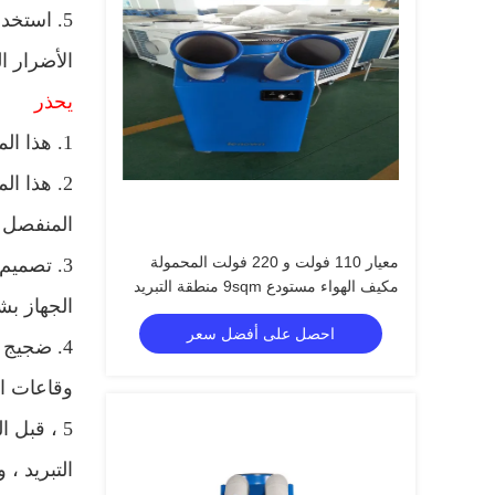
5. استخد
الأضرار ا
يحذر
1. هذا المنتج هو معدات تكييف الهواء التبريد الصناعي ، والمنتجات غير المحلية.
2. هذا ا
المنفصل ا
معيار 110 فولت و 220 فولت المحمولة
3. تصميم واستخدام البيئة لهذا المنتج هو 18-45 درجة مئوية.
مكيف الهواء مستودع 9sqm منطقة التبريد
الجهاز بش
احصل على أفضل سعر
وقاعات ال
5 ، قبل 
التبريد ،