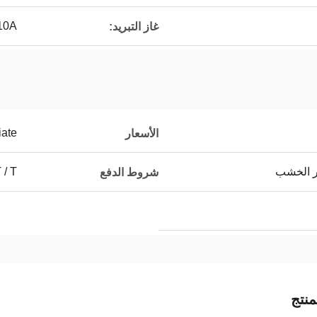
10A
غاز التبريد:
iate
الأسعار
ر الخشب
T / T ، التف
شروط الدفع
نتج