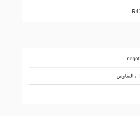
R4
negot
اوض