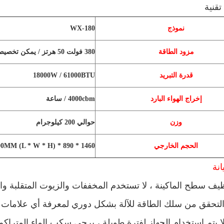
قنية
نموذج
WX-180
مزود الطاقة
380 فولت 50 هرتز / يمكن تخصيصها
قدرة التبريد
18000W / 61000BTU
إخراج الهواء البارد
4000cbm / ساعة
وزن
حوالي 200 كيلوجرام
الحجم الخارجي
1460 * 890 * 1100MM (L * W * H)
نة
 لا يتم استخدام الجهاز لفترة طويلة ، يرجى سكب الماء المترا