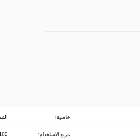
التب
خاصية:
-100
مربع الاستخدام: