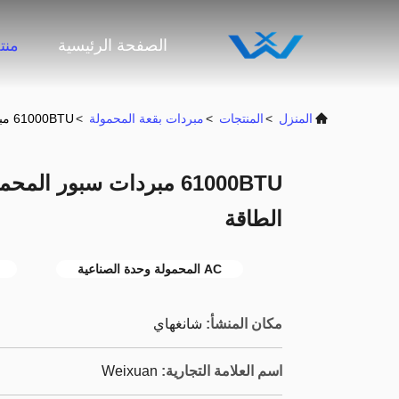
الصفحة الرئيسية
منت
المنزل
>
المنتجات
>
مبردات بقعة المحمولة
>
61000BTU مبردات سبور المحمولة / خيمة تبريد R410A توفير الطاقة
الطاقة
AC المحمولة وحدة الصناعية
مكان المنشأ:
شانغهاي
اسم العلامة التجارية:
Weixuan