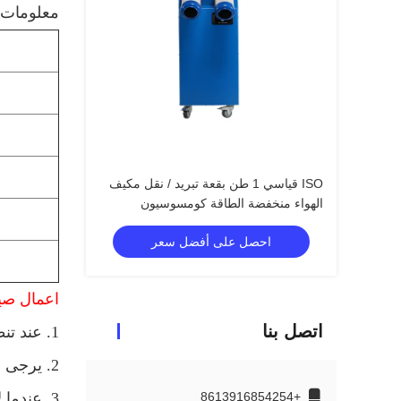
معلومات ت
ISO قياسي 1 طن بقعة تبريد / نقل مكيف
الهواء منخفضة الطاقة كومسوسيون
احصل على أفضل سعر
اعمال صيا
اتصل بنا
1. عند تنظيف سطح الماكينة ، لا تستخدم المخففات والزيوت المتقلبة والمخدرات وما إلى ذلك.
2. يرجى التحقق من سلك الطاقة للآلة بشكل دوري لمعرفة أي علامات تلف أو مسامير فضفاضة.
+8613916854254
3. عندما