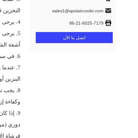
التخزين ق
sales1@spotaircooler.com
4. يرجى عدم وضع الجهاز في الوضع الأفقي أو المقلوب
86-21-6025-7179
5. يرجى 
اتصل بنا الآن
أشعة الش
6. في سياق الصيانة والصيانة ، أو حفظ الجهاز ، يرجى التأكد من فصل قابس الطاقة
7. عندما
البنزين أ
8. يجب ت
وكفاءة إزا
9. إذا ك
دوري (مر
فرشاة الأ