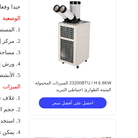
جيدا وفعال
الوضعية
1. المستشفيات ومعاهد البحوث والإنقاذ في موقع الكوارث.
2. مركز إصلاح السيارات ، تصنيع مشروع التبريد.
3. مساحة مكتب مؤقتة مثل غرفة الاستقبال ، معدات التبريد.
4. ورش إنتاج المصنع ، المقاصف والمستودعات والمكاتب في الموقع.
5. الأنشطة في الهواء الطلق مثل مجموعة القيادة للجولف ، الاحتفالات المختلفة ، الملاجئ المؤقتة.
23200BTU / H 6.8KW المبردات المحمولة
الميزات
المثبتة الطوارئ احتياطي التبريد
1. غلاف فولاذي بالكامل مع بكرات قائمة بذاتها متين ، خفيف ومرن.
احصل على أفضل سعر
2. حجم الهواء الكبير ، التبريد القوي ، انخفاض استهلاك الطاقة ، انخفاض مستوى الضجيج ، عمر طويل ، تشغيل مستقر.
3. استخدام المبردات R410A المتقدمة والأخضر وصحية ومريحة.
4. يمكن تبريد استخدام الضواغط المستوردة المتقدمة بدرجة حرارة 45 درجة مئوية.