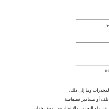
كم في دلو التخزين والانتظار حتى يجف خزان