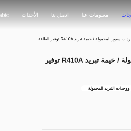
جات
معلومات عنا
اتصل بنا
الأحداث
abic
61000BTU مبردات سبور المحمولة / خيمة تبريد R410A توفير
ووحدات التبريد المحمولة