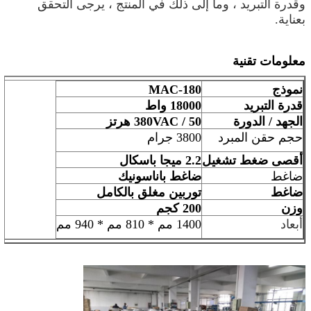
وقدرة التبريد ، وما إلى ذلك في المنتج ، يرجى التحقق
بعناية.
معلومات تقنية
نموذج
MAC-180
قدرة التبريد
18000 واط
الجهد / الدورة
380VAC / 50 هرتز
حجم حقن المبرد
3800 جرام
أقصى ضغط تشغيل
2.2 ميجا باسكال
ضاغط
ضاغط باناسونيك
ضاغط
توربين مغلق بالكامل
وزن
200 كجم
أبعاد
1400 مم * 810 مم * 940 مم