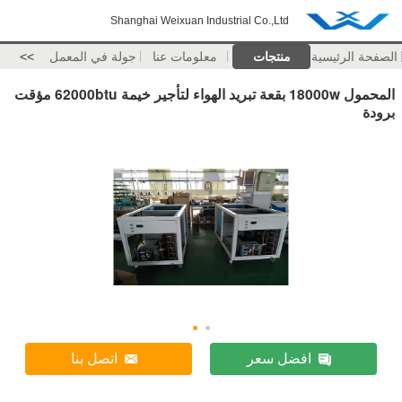
Shanghai Weixuan Industrial Co.,Ltd
الصفحة الرئيسية
منتجات
معلومات عنا
جولة في المعمل
>>
المحمول 18000w بقعة تبريد الهواء لتأجير خيمة 62000btu مؤقت
برودة
افضل سعر
اتصل بنا