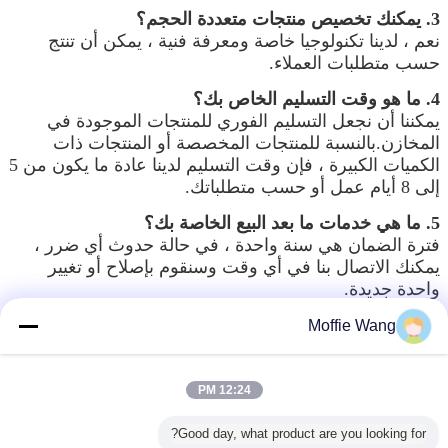
3. يمكنك تخصيص منتجات متعددة الحجم؟
نعم ، لدينا تكنولوجيا خاصة ومعرفة فنية ، يمكن أن تنتج
حسب متطلبات العملاء.
4. ما هو وقت التسليم الخاص بك؟
يمكننا أن نجعل التسليم الفوري للمنتجات الموجودة في
المخازن.بالنسبة للمنتجات المخصصة أو المنتجات ذات
الكميات الكبيرة ، فإن وقت التسليم لدينا عادة ما يكون من 5
إلى 8 أيام عمل أو حسب متطلباتك.
5. ما هي خدمات ما بعد البيع الخاصة بك؟
فترة الضمان هي سنة واحدة ، في حالة حدوث أي ضرر ،
يمكنك الاتصال بنا في أي وقت وسنقوم بإصلاح أو تغيير
واحدة جديدة.
بقعة مكيف الهواء المحمولة
بطاقة:
,
Moffie Wang
بقعة مكيف الهواء برودة,نظام التبريد المحمولة
بقعة مكيف الهواء برودة
,
احصل على افضل سعر ل
12:24 PM
Good day, what product are you looking for?