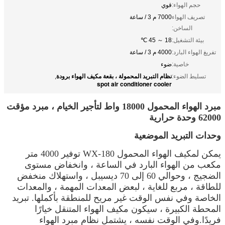
حجم الهواء:
قوي
تصريف الهواء
7000 م 3 / ساعة
الساخن:
بيئة التشغيل:
18 ～ 45 ℃
تفريغ الهواء البارد:
4000 م 3 / ساعة
خاصية:
ضوء
نظام التبريد المحمولة ، بقعة مكيف الهواء برودة
تسليط الضوء:
,
spot air conditioner cooler
مبرد الهواء المحمول 18000 واط لتأجير الخيام ، مبرد مؤقت
62000 وحدة حرارية
وحدات التبريد الموضعية
يمكن لمكيف الهواء المحمول WX-180 توفير 4000 متر
مكعب من الهواء البارد في الساعة ، وانخفاض مستوى
الضجيج ، وحوالي 60 إلى 70 ديسيبل ، واستهلاك منخفض
للطاقة ، مربع للغاية ، لبعض المعدات المهمة ، والمعدات
الخاصة وفي نفس الوقت غير مريح للمنطقة بأكملها. تبريد
المحطة الكبيرة ، سيكون مكيف الهواء المتنقل خيارًا
فريدًا.وفي الوقت نفسه ، يشتمل نظام مبرد الهواء