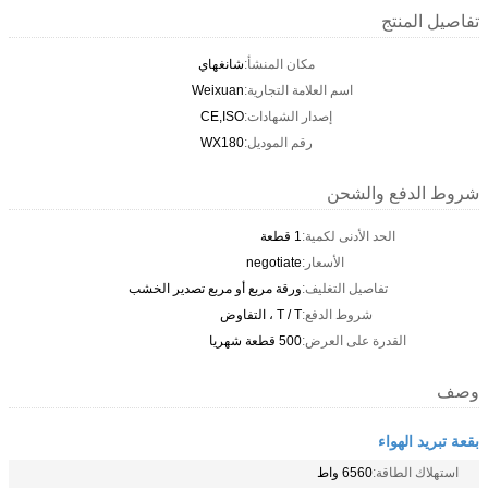
تفاصيل المنتج
مكان المنشأ:
شانغهاي
اسم العلامة التجارية:
Weixuan
إصدار الشهادات:
CE,ISO
رقم الموديل:
WX180
شروط الدفع والشحن
الحد الأدنى لكمية:
1 قطعة
الأسعار:
negotiate
تفاصيل التغليف:
ورقة مربع أو مربع تصدير الخشب
شروط الدفع:
T / T ، التفاوض
القدرة على العرض:
500 قطعة شهريا
وصف
بقعة تبريد الهواء
استهلاك الطاقة:
6560 واط