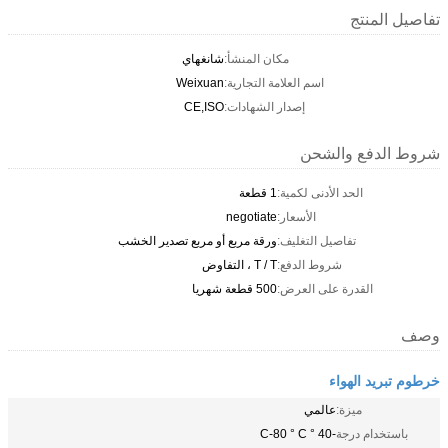
تفاصيل المنتج
مكان المنشأ:
شانغهاي
اسم العلامة التجارية:
Weixuan
إصدار الشهادات:
CE,ISO
شروط الدفع والشحن
الحد الأدنى لكمية:
1 قطعة
الأسعار:
negotiate
تفاصيل التغليف:
ورقة مربع أو مربع تصدير الخشب
شروط الدفع:
T / T ، التفاوض
القدرة على العرض:
500 قطعة شهريا
وصف
خرطوم تبريد الهواء
ميزة:
عالمي
باستخدام درجة
-40 ° C-80 ° C