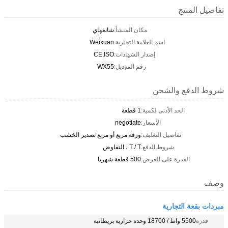
تفاصيل المنتج
مكان المنشأ:
شانغهاي
اسم العلامة التجارية:
Weixuan
إصدار الشهادات:
CE,ISO
رقم الموديل:
WX55
شروط الدفع والشحن
الحد الأدنى لكمية:
1 قطعة
الأسعار:
negotiate
تفاصيل التغليف:
ورقة مربع أو مربع تصدير الخشب
شروط الدفع:
T / T ، التفاوض
القدرة على العرض:
500 قطعة شهريا
وصف
مبردات بقعة التجارية
قدرة
5500 واط / 18700 وحدة حرارية بريطانية