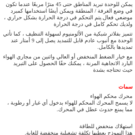
يمكن للوحدة تبريد المناطق حتى 45 مترًا مربعًا عندما تكون
في وضع الغرفة / المنطقة ويمكن أيضًا استخدامها كمبرد
موضعي فعال.يتم التحكم في درجة الحرارة بشكل حراري ،
ولديك تحكم كامل في درجة الحرارة
تتميز بفلاتر شبكية من الألومنيوم لسهولة التنظيف ، كما تأتي
الوحدة مع أنبوب عادم قابل للتمديد يصل إلى 9 أمتار عند
تمديدها بالكامل.
مع خيار الضغط المنخفض أو العالي واثنين من مجاري الهواء
البارد الاتجاهية المرنة ، يمكنك حقًا الحصول على التبريد
حيث تحتاجه بشدة
سمات
محرك محكم الهواء
لا يسمح المحرك المحكم للهواء بدخول أي غبار أو رطوبة ،
مما يمنع حدوث عطل في المحرك.
استهلاك منخفض للطاقة
هذا النموذج يعطيها تكلفة تشغيلية منخفضة للغاية.