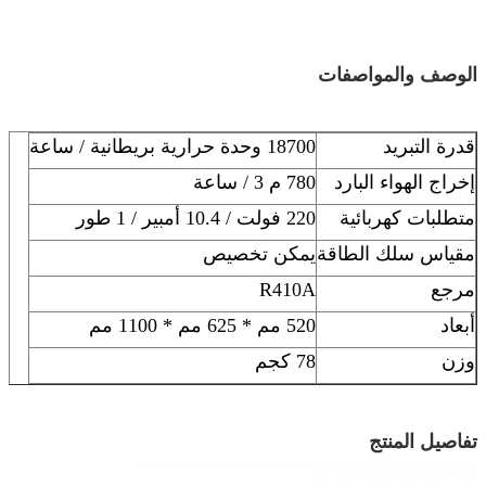
الوصف والمواصفات
قدرة التبريد
18700 وحدة حرارية بريطانية / ساعة
إخراج الهواء البارد
780 م 3 / ساعة
متطلبات كهربائية
220 فولت / 10.4 أمبير / 1 طور
مقياس سلك الطاقة
يمكن تخصيص
مرجع
R410A
أبعاد
520 مم * 625 مم * 1100 مم
وزن
78 كجم
تفاصيل المنتج