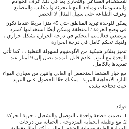
للاستخدام الصناعي والتجاري بما في ذلك غرف الخوادم
والمستودعات ومنافذ البيع بالتجزئة والمكاتب والمصانع
وغرف الطباعة على سبيل المثال لا الحصر.
يمكن للوحدة تبريد المناطق حتى 45 مترًا مربعًا عندما تكون
في وضع الغرفة / المنطقة ويمكن أيضًا استخدامها كمبرد
موضعي فعال.يتم التحكم في درجة الحرارة بشكل حراري ،
ولديك تحكم كامل في درجة الحرارة
تتميز بفلاتر شبكية من الألومنيوم لسهولة التنظيف ، كما تأتي
الوحدة مع أنبوب عادم قابل للتمديد يصل إلى 9 أمتار عند
تمديدها بالكامل.
مع خيار الضغط المنخفض أو العالي واثنين من مجاري الهواء
البارد الاتجاهية المرنة ، يمكنك حقًا الحصول على التبريد
حيث تحتاجه بشدة
فوائد
1. تصميم قطعة واحدة ، التوصيل والتشغيل ، حرية الحركة
2. مع وظيفة الحماية المزدوجة ، الحماية من درجات
الحرارة العالية وحماية الضغط العالي ، أكثر أمانًا وفعالية