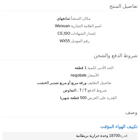
تفاصيل المنتج
مكان المنشأ:
شانغهاي
اسم العلامة التجارية:
Weixuan
إصدار الشهادات:
CE,ISO
رقم الموديل:
WX55
شروط الدفع والشحن
الحد الأدنى لكمية:
1 قطعة
الأسعار:
negotiate
تفاصيل التغليف:
ورقة مربع أو مربع تصدير الخشب
شروط الدفع:
T / T ، التفاوض
القدرة على العرض:
500 قطعة شهريا
وصف
تكييف الهواء المؤقت
قدرة
18700 وحدة حرارية بريطانية