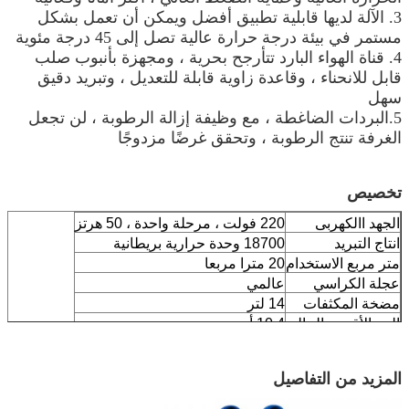
3. الآلة لديها قابلية تطبيق أفضل ويمكن أن تعمل بشكل
مستمر في بيئة درجة حرارة عالية تصل إلى 45 درجة مئوية
4. قناة الهواء البارد تتأرجح بحرية ، ومجهزة بأنبوب صلب
قابل للانحناء ، وقاعدة زاوية قابلة للتعديل ، وتبريد دقيق
سهل
5.البردات الضاغطة ، مع وظيفة إزالة الرطوبة ، لن تجعل
الغرفة تنتج الرطوبة ، وتحقق غرضًا مزدوجًا
تخصيص
الجهد االكهربى
220 فولت ، مرحلة واحدة ، 50 هرتز
انتاج التبريد
18700 وحدة حرارية بريطانية
متر مربع الاستخدام
20 مترا مربعا
عجلة الكراسي
عالمي
مضخة المكثفات
14 لتر
الحد الأقصى الحالي
10.4 أ
الوزن الصافي
78 كجم
الوزن الإجمالي
84 كجم
المزيد من التفاصيل