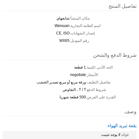
تفاصيل المنتج
مكان المنشأ:
شانغهاي
اسم العلامة التجارية:
Weixuan
إصدار الشهادات:
CE, ISO
رقم الموديل:
WX65
شروط الدفع والشحن
الحد الأدنى لكمية:
1 قطعة
الأسعار:
negotiate
تفاصيل التغليف:
ورقة مربع أو مربع تصدير الخشب
شروط الدفع:
T / T ، التفاوض
القدرة على العرض:
500 قطعة شهريا
وصف
بقعة تبريد الهواء
فوائد:
لا يوجد تثبيت