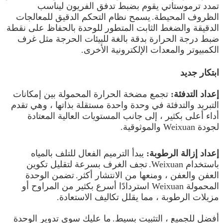
تمدد ترموستاتي يقوم بضبط تدفق الفريون ليناسب
الظروف المحيطة.
يسمح نظام التحكم الدقيق للمعالجات
الدقيقة والضغط الثابت المتطور للوحدة بالحفاظ على نقطة
ضبط درجة الحرارة بدقة بالغة للبيئات الحرجة مثل غرف
الكمبيوتر والمعدات الإلكترونية الأخرى.
ابتكار جديد
إعداد التدفئة:
تجمع مضخة الحرارة المحمولة بين إمكانات
التبريد والتدفئة في وحدة واحدة مستقلة بذاتها ، وهي تقدم
أداء أعلى بكثير ، إلى جانب المستويات العالية المعتادة
لجودة Weixuan والموثوقية.
إعداد إزالة الرطوبة:
يبدأ الترميم الفعال للتلف بالمياه
باستخدام Weixuan.
تجف الغرف بسرعة لتقليل تكوين
العفن والعفن ، ومنعها من الانتشار أكثر.
تضمن الوحدة
المحمولة Weixuan استردادًا أسرع بكثير من المراوح أو
مزيلات الرطوبة ، مما يقلل تكاليف الاستعادة.
أفضل للجميع ، التثبيت بسيط.
ما عليك سوى تدوير الوحدة