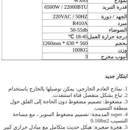
نموذج
WX65
قدرة التبريد
6500W / 22000BTU
الجهد / دورة
220VAC / 50HZ
مبرد
R410A
الضوضاء
50-55db
درجة حرارة العمل
18-45 ℃
بحجم
560 * 630 * 1260mm
وزن
100KG
أنبوب مخرج
3
ابتكار جديد
1. نماذج العادم الخارجي: يمكن توصيلها بالخارج باستخدام
2. تباع بشكل منفصل قناة استنفدت.
3. مضغوط: تصميم مضغوط دون الحاجة إلى القلق حول
منطقة التنسيب.
4. super المدمجة: تصميم مضغوط السوبر ، مع مساحة
التنسيب 0.168m2
5. هجرة صغيرة: هيكل حديث متكامل مع مبادل حراري كبير