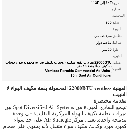
درجة
64F إلى 113F
الحرارة
المحيطة:
تدفق
930
الهواء:
تطبيق:
مبرد صناعي
ضاغط:
ضاغط دوار
طول
10 متر
التبريد:
22000BTU مبردات بقعة سكنية ، وحدات تكييف تجارية محمولة بدون فتحات
تسليط
، مكيف هواء بقعة 10 متر
الضوء:
Ventless Portable Commercial Ac Units
,
,
10m Spot Air Conditioner
المهنية 22000BTU ventless المحمولة بقعة مكيف الهواء لا
التثبيت
مقدمة مختصرة
تجمع النماذج المبردة من Spot Diversified Air Systems بين
ميزات أنظمة تكييف الهواء المركزية التقليدية في وحدة
مدمجة واحدة.
يعمل مركز Air Strategic على حد سواء
كمبرد مبرد وكذلك مكيف هواء متنقل لأنه يحتوي على صمام