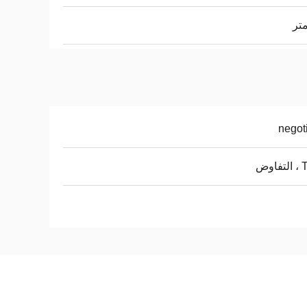
negot
اوض