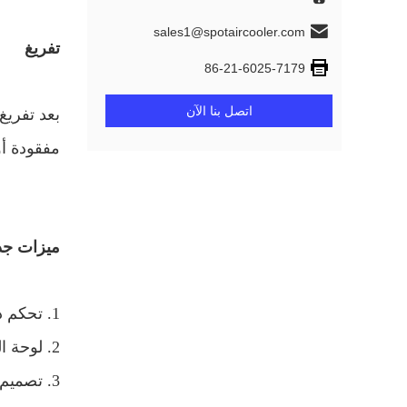
sales1@spotaircooler.com
تفريغ
86-21-6025-7179
اتصل بنا الآن
بعد تفريغ
مفقودة أو 
ميزات جد
1. تحكم ذكي كامل ، قابل للتعديل الرطوبة.
2. لوحة الغطاء المحمولة المدمجة ، سهلة الإصلاح والتنظيف ، يمكن إضافة الماء بشكل مصطنع
3. تصميم الفصل الجاف والرطب ، ونظام التحكم الإلكتروني المستقل ، والتشغيل أكثر أمانًا وموثوقية.