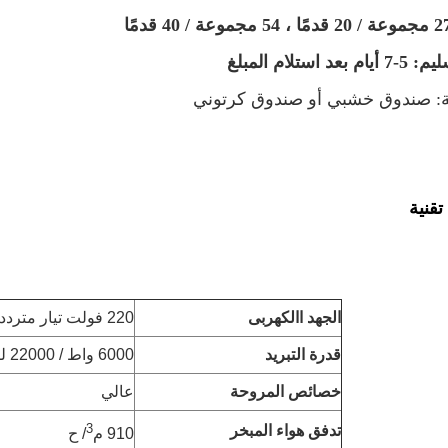
 استلام المبلغ
ئة: صندوق خشبي أو صندوق كرتوني
قنية
الجهد االكهربى
220 فولت تيار متردد / 50 هرتز
قدرة التبريد
6000 واط / 22000 لكن
خصائص المروحة
عالي
3
تدفق هواء المبخر
910 م
/ ح