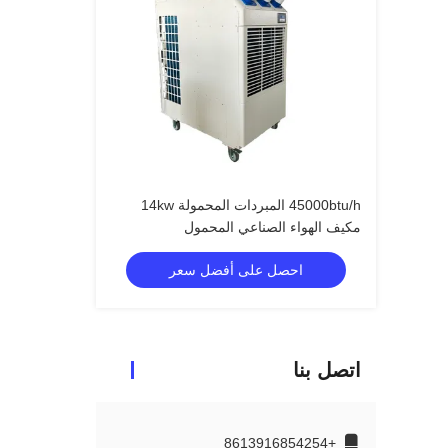
45000btu/h المبردات المحمولة 14kw
مكيف الهواء الصناعي المحمول
احصل على أفضل سعر
اتصل بنا
+8613916854254