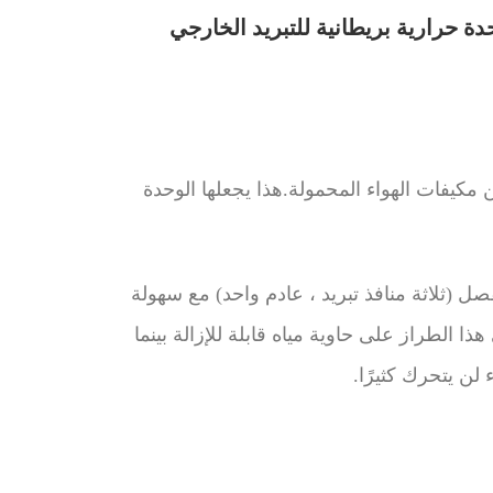
هواء المتنقل AC65 6.5kW هو أكبر وحدة في مجموعة Lavor من مكيفات الهواء المحمولة.هذا يجعلها الوحدة
 (ثلاثة منافذ تبريد ، عادم واحد) مع سهولة
ا الطراز على حاوية مياه قابلة للإزالة بينما
لن يتحرك كثيرًا.