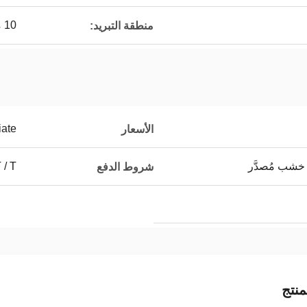
10 متر
منطقة التبريد:
iate
الأسعار
خشب مُصدَّر
T / T ، التف
شروط الدفع
نتج