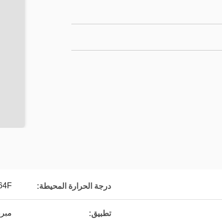
64F إلى 13F
درجة الحرارة المحيطة:
مبر
تطبيق: