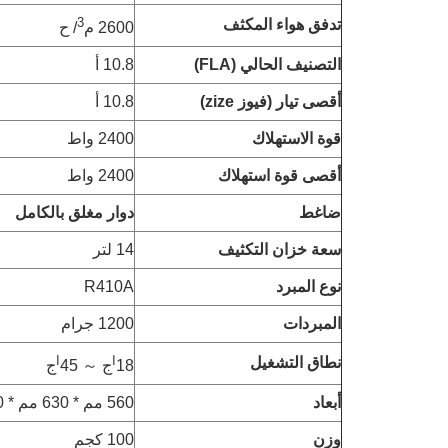
3
تدفق هواء المكثف
2600 م
/ ح
التصنيف الحالي (FLA)
10.8 أ
أقصى تيار (فيوز zize)
10.8 أ
قوة الاستهلاك
2400 واط
أقصى قوة استهلاك
2400 واط
ضاغط
دوار مغلق بالكامل
سعة خزان التكثيف
14 لتر
نوع المبرد
R410A
المبردات
1200 جرام
ا
ا
نطاق التشغيل
18
ج ～ 45
ج
أبعاد
560 مم * 630 مم * 1260 مم
وزن
100 كجم