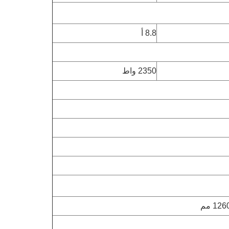
8.8 أ
2350 واط