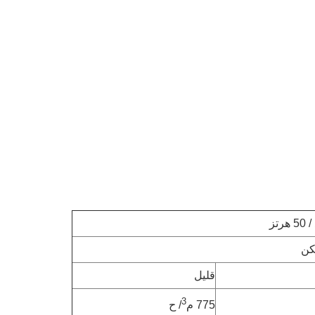
قليل
3
775 م
/ ح