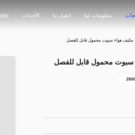
جات
معلومات عنا
اتصل بنا
الأحداث
abic
2600