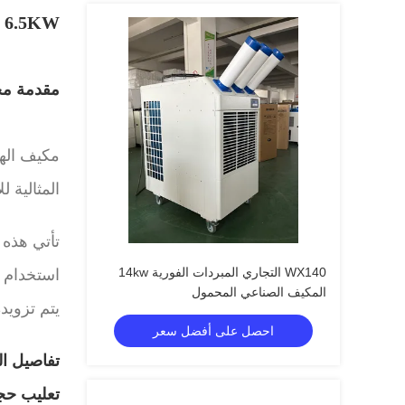
6.5KW تبريد في حالات الطوارئ ، مكيف هواء محمول 22000 وحدة حرارية بريطانية للتبريد الخارجي
مقدمة م
المثالية 
تأتي هذه 
WX140 التجاري المبردات الفورية 14kw
استخدام ا
المكيف الصناعي المحمول
يتم تزويد
احصل على أفضل سعر
تفاصيل الت
تعليب حجم: 625mm * H1210mm