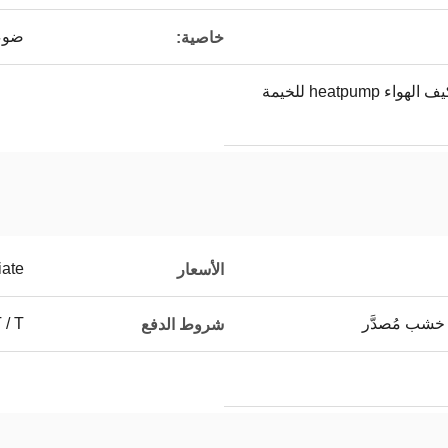
ضوء
خاصية:
المصنع مباشرة خيمة مكيف الهواء heatpump للخيمة
iate
الأسعار
خشب مُصدَّر
T / T ، التف
شروط الدفع