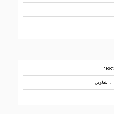
negot
اوض