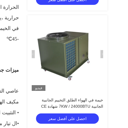
الحرارة ا
حرارية ،
ي
في الخيمة
℃
-45
ميزات جد
فيديو
عاصي
ال
خيمة في الهواء الطلق التخييم الجانبية
مكيف الهو
الجانبية 7KW / 24000BTU شهادة CE
•
التثبيت 
احصل على أفضل سعر
•ال
تيار م