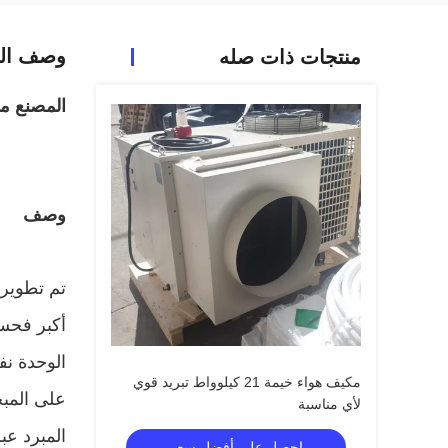
وصف الم
منتجات ذات صله
المصنع مباشرة خيم
وصف
تم تطوير 
أكبر فحسب
الوحدة نف
مكيف هواء خيمة 21 كيلوواط تبريد قوي
على المبخ
لأي مناسبة
المبرد عب
احصل على أفضل سعر