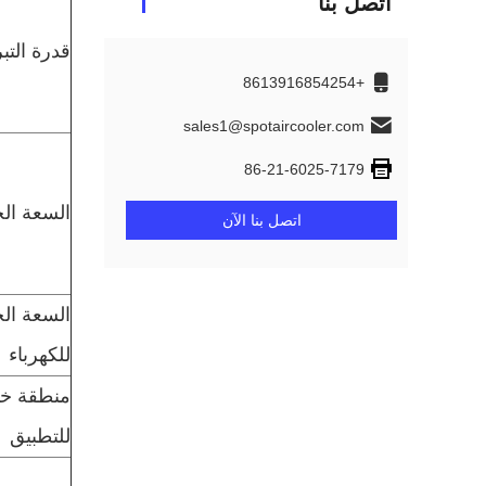
اتصل بنا
قدرة التبر
+8613916854254
sales1@spotaircooler.com
86-21-6025-7179
السعة الح
اتصل بنا الآن
السعة الح
للكهرباء
منطقة خي
للتطبيق