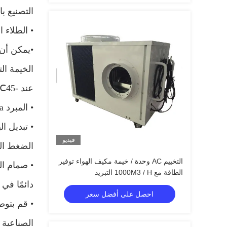
التصنيع ب
• الطلاء ا
•
يمكن أن 
الخيمة ال
عند -45
℃
• المبرد R410a الصديق للبيئة
• تبديل ا
فيديو
الضغط الع
التخييم AC وحدة / خيمة مكيف الهواء توفير
•
الطاقة مع 1000M3 / H التبريد
دائمًا في
احصل على أفضل سعر
• قم بتوص
الصناعية 