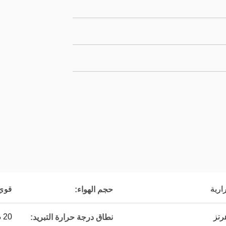
قوي
حجم الهواء:
20 درجة مئوية ~ 55 درجة مئوية
نطاق درجة حرارة التبريد: