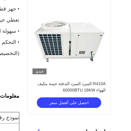
•
جهز قط
تعطي
خيم
• سهولة ا
•
(التخصيص)
فيديو
R410A المبرد المبرد التدفئة خيمة مكيف
الهواء 60000BTU 18KW
معلومات ت
احصل على أفضل سعر
نموذج رق