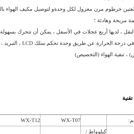
عتين
خرطوم مرن معزول
لكل وحدة
و
لتوصيل مكيف الهواء بال
ة مريحة وهادئة
؛
لنقل ،
لديها أربع عجلات في الأسفل ، يمكن أن تتحرك بسهولة
التحكم في درجة الحرار
 ، تنقية الهواء (التخصيص)
قنية
م:
WX-T07
WX-T12
كيلوواط /