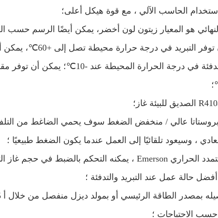
استخدام الحاسب الآلي ، مع قوة هيكل أعلى
؛
لنهائي هو المعيار
زيتون
لون أخضر
، يمكن أيضًا الرسم حسب ال
توفر التبريد في درجة حرارة محيطة تصل إلى +60
℃
، يمكن أ
تدفئة في درجة الحرارة المحيطة عند -10
℃
؛ يمكن أن توفر مق
؛
غاز
؛
لبروستاتا عالي / منخفض الضغط
سوف يحمي الضاغط من التلف إ
ادي ، وسيعود تلقائيًا إلى العمل عندما يكون الضغط طبيعيًا ؛
صمام التمدد الحراري Emerson ، يمكنه التحكم بالضبط 
 أفضل حالة عمل عند التبريد والتدفئة ؛
يله بمصدر الطاقة الرئيسي أو بمولد ديزل منفصل من خلال أ
5
حسب الاحتياجات ؛