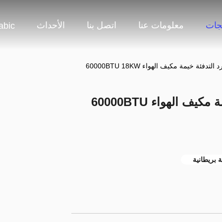
جات
معلومات عنا
اتصل بنا
الأحداث
abic
R410A المبرد المبرد التدفئة خيمة مكيف الهواء 60000BTU