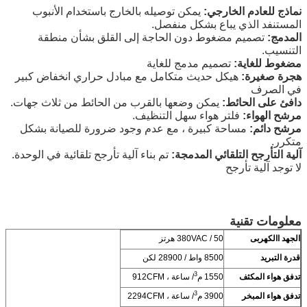
نماذج للعادم الخارجي:
يمكن توصيله بالخارج باستخدام الأنبوب
المستنفد الذي يباع بشكل منفصل.
المدمج:
تصميم مضغوط دون الحاجة إلى القلق بشأن منطقة
التنسيب.
مضغوط للغاية:
تصميم مدمج للغاية
هجرة صغيرة:
هيكل حديث متكامل مع مبادل حراري انخفاض كبير
في الصرف
دافئ على الحائط:
يمكن وضعها بالقرب من الحائط من ثلاث جهات.
مرشح الهواء:
فلتر هواء سهل التنظيف.
مرشح دائم:
مساحة كبيرة ، مع عدم وجود ضرورة للصيانة بشكل
متكرر.
آلية التأرجح التلقائي المدمجة:
تم بناء آلية تأرجح تلقائية في الوحدة.
لا توجد آلية تأرجح
معلومات تقنية
الجهد االكهربى
380VAC / 50 هرتز
قدرة التبريد
8500 واط / 28900 لكن
3
تدفق هواء المكثف
1550 م
/ ساعة ، 912CFM
3
تدفق هواء المبخر
3900 م
/ ساعة ، 2294CFM