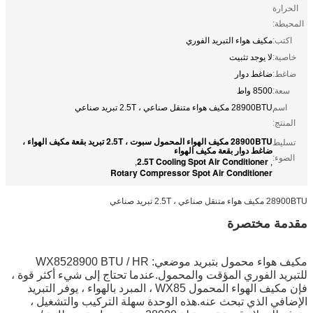
الحرارة
المحيطة:
اكتب:
مكيف هواء التبريد الفوري
خاصية:
لا يوجد تثبيت
ضاغط:
ضاغط دوار
سعة:
8500 واط
اسم
28900BTU مكيف هواء متنقل صناعي ، 2.5T تبريد صناعي
المنتج:
28900BTU مكيف الهواء المحمول سبوت ، 2.5T تبريد بقعة مكيف الهواء ،
تسليط
ضاغط دوار بقعة مكيف الهواء
الضوء:
2.5T Cooling Spot Air Conditioner
,
,
Rotary Compressor Spot Air Conditioner
28900BTU مكيف هواء متنقل صناعي ، 2.5T تبريد صناعي
مقدمة مختصرة
مكيف هواء محمول بتبريد موضعي: WX8528900 BTU / HR
للتبريد الفوري المؤقت والمحمول.عندما تحتاج إلى شيء أكثر قوة ،
فإن مكيف الهواء المحمول WX85 ، المبرد بالهواء ، يوفر التبريد
الإضافي الذي تبحث عنه.هذه الوحدة سهلة التركيب والتشغيل ،