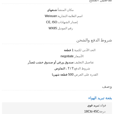
مكان المنشأ:
شنغهاي
اسم العلامة التجارية:
Weixuan
إصدار الشهادات:
CE, ISO
رقم الموديل:
WX85
شروط الدفع والشحن
الحد الأدنى لكمية:
1 قطعة
الأسعار:
negotiate
تفاصيل التغليف:
صندوق ورقي أو صندوق خشب مُصدَّر
شروط الدفع:
T / T ، التفاوض
القدرة على العرض:
500 قطعة شهريا
وصف
بقعة تبريد الهواء
فوائد:
تبريد قوي
درجة
18Cto 45C