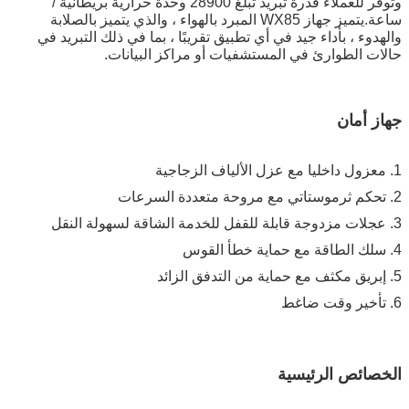
وتوفر للعملاء قدرة تبريد تبلغ 28900 وحدة حرارية بريطانية /
ساعة.يتميز جهاز WX85 المبرد بالهواء ، والذي يتميز بالصلابة
والهدوء ، بأداء جيد في أي تطبيق تقريبًا ، بما في ذلك التبريد في
حالات الطوارئ في المستشفيات أو مراكز البيانات.
جهاز أمان
1. معزول داخليا مع عزل الألياف الزجاجية
2. تحكم ثرموستاتي مع مروحة متعددة السرعات
3. عجلات مزدوجة قابلة للقفل للخدمة الشاقة لسهولة النقل
4. سلك الطاقة مع حماية خطأ القوس
5. إبريق مكثف مع حماية من التدفق الزائد
6. تأخير وقت ضاغط
الخصائص الرئيسية