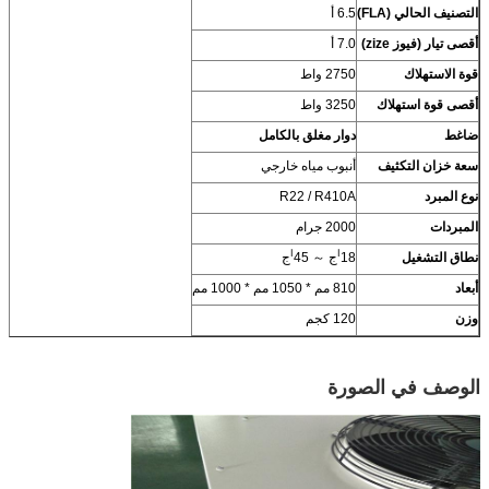
التصنيف الحالي (FLA)
6.5 أ
أقصى تيار (فيوز zize)
7.0 أ
قوة الاستهلاك
2750 واط
أقصى قوة استهلاك
3250 واط
ضاغط
دوار مغلق بالكامل
سعة خزان التكثيف
أنبوب مياه خارجي
نوع المبرد
R22 / R410A
المبردات
2000 جرام
ا
ا
نطاق التشغيل
18
ج ～ 45
ج
أبعاد
810 مم * 1050 مم * 1000 مم
وزن
120 كجم
الوصف في الصورة