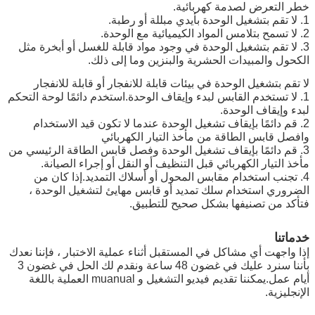
خطر التعرض لصدمة كهربائية.
1. لا تقم بتشغيل الوحدة بأيدي مبللة أو رطبة.
2. لا تسمح بتلامس المواد الكيميائية مع الوحدة.
3. لا تقم بتشغيل الوحدة في وجود مواد قابلة للغسل أو أبخرة مثل
الكحول والمبيدات الحشرية والبنزين وما إلى ذلك.
لا تقم بتشغيل الوحدة في بيئات قابلة للانفجار أو قابلة للانفجار
1. لا تستخدم القابس لبدء وإيقاف الوحدة.استخدم دائمًا لوحة التحكم
لبدء وإيقاف الوحدة.
2. قم دائمًا بإيقاف تشغيل الوحدة عندما لا تكون قيد الاستخدام
وافصل قابس الطاقة من مأخذ التيار الكهربائي
3. قم دائمًا بإيقاف تشغيل الوحدة وفصل قابس الطاقة الرئيسي من
مأخذ التيار الكهربائي قبل التنظيف أو النقل أو إجراء الصيانة.
4. تجنب استخدام مقابس المحول أو أسلاك التمديد.إذا كان من
الضروري استخدام سلك تمديد أو قابس مهايئ لتشغيل الوحدة ،
فتأكد من تصنيفها بشكل صحيح للتطبيق.
خدماتنا
إذا واجهت أي مشاكل في المستقبل أثناء عملية الاختبار ، فإننا نعدك
بأننا سنرد عليك في غضون 48 ساعة ونقدم لك الحل في غضون 3
أيام عمل.يمكننا تقديم فيديو التشغيل و muanual العملية باللغة
الإنجليزية.