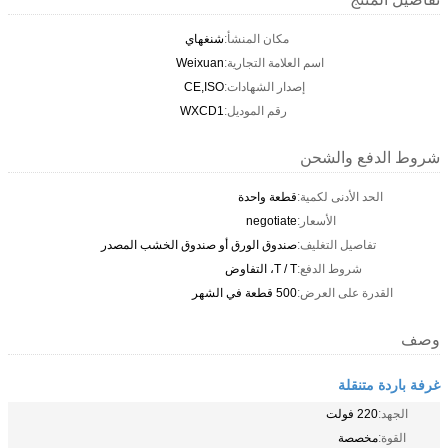
مكان المنشأ:
شنغهاي
اسم العلامة التجارية:
Weixuan
إصدار الشهادات:
CE,ISO
رقم الموديل:
WXCD1
شروط الدفع والشحن
الحد الأدنى لكمية:
قطعة واحدة
الأسعار:
negotiate
تفاصيل التغليف:
صندوق الورق أو صندوق الخشب المصدر
شروط الدفع:
T / T، التفاوض
القدرة على العرض:
500 قطعة في الشهر
وصف
غرفة باردة متنقلة
الجهد:
220 فولت
القوة:
مخصصة