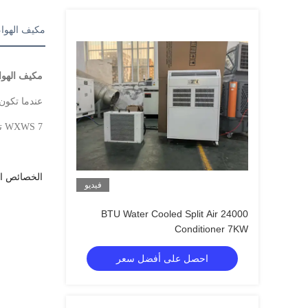
مكيف الهواء 
مكيف الهوا
عندما تكون
WXWS 7 تبريد فعال في غضون دقائق دون معرفة التبريد أو تدريب خاص مطلوب لتثبيت الوحدة.
الخصائص ال
فيديو
24000 BTU Water Cooled Split Air
Conditioner 7KW
احصل على أفضل سعر