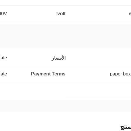
30V
volt:
w
iate
الأسعار
iate
Payment Terms
paper box
نتج