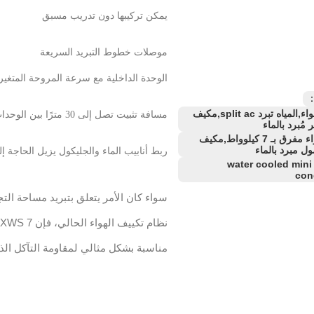
يمكن تركيبها دون تدريب مسبق
موصلات خطوط التبريد السريعة
الوحدة الداخلية مع سرعة المروحة المتغي
：
مكيف الهواء,المياه تبرد split ac,مكيف
مسافة تثبيت تصل إلى 30 مترًا بين الوحدات الداخلية والخارجية
مُبرد بالماء
مكيف هواء مفرق بـ 7 كيلوواط,مكيف
ل مبرد بالماء
ربط أنابيب الماء والجليكول يزيل الحاجة إل
water cooled mini s
con
سواء كان الأمر يتعلق بتبريد مساحة الت
مناسبة بشكل مثالي لمقاومة التآكل الذ