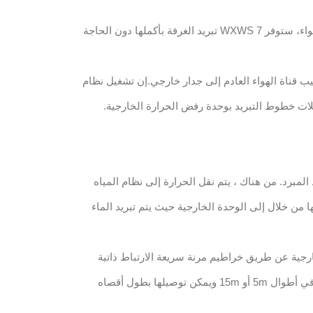
على عكس معظم الوحدات المبردة بالهواء، ستوفر WXWS 7 تبريد الغرفة بأكملها دون الحاجة
يب قناة الهواء العادم إلى جدار خارجي.إن تشغيل نظام
م تبريد المبرد. من هناك ، يتم نقل الحرارة إلى نظام المياه
ا من خلال إلى الوحدة الخارجية حيث يتم تبريد الماء
ارجية عن طريق خراطيم مرنة سريعة الارتباط ذاتية
الختام 22 مم. يتم توفير هذه الخراطيم في أطوال 5m أو 15m ويمكن توصيلها بطول أقصاه