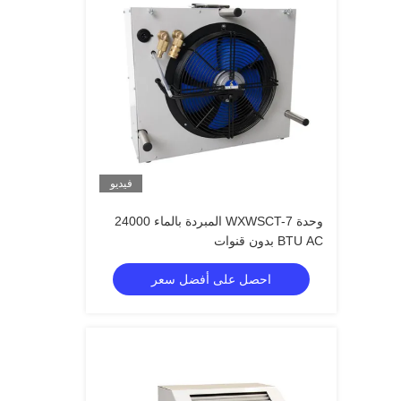
فيديو
وحدة WXWSCT-7 المبردة بالماء 24000
BTU AC بدون قنوات
احصل على أفضل سعر