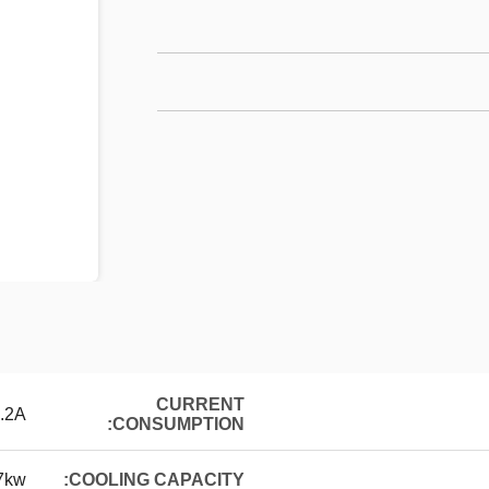
CURRENT
.2A
CONSUMPTION:
7kw
COOLING CAPACITY: