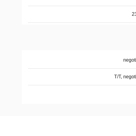
2
negot
T/T, negot