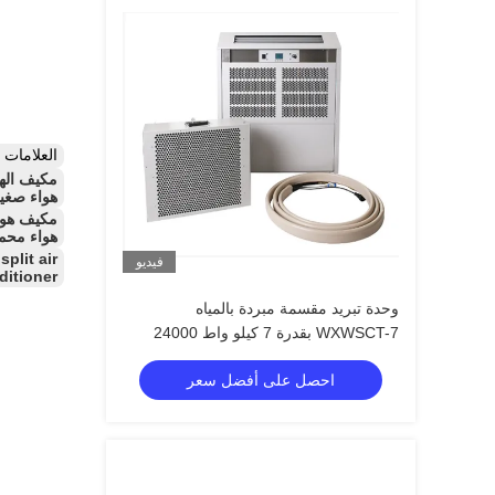
العلامات
هواء صغير 
هواء محمو
plit air
فيديو
ditioner
وحدة تبريد مقسمة مبردة بالمياه
WXWSCT-7 بقدرة 7 كيلو واط 24000
وحدة حرارية بريطانية بدون مجرى
احصل على أفضل سعر