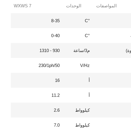
المواصفات
الوحدات
WXWS 7
8-35
°C
0-40
°C
ة)
م3/ساعة
930 - 1310
230/1ph/50
V/Hz
أ
16
أ
11.2
كيلوواط
2.6
كيلوواط
7.0