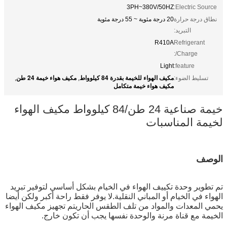
3PH~380V/50HZ
Electric Source:
نطاق درجة حرارة
20 درجة مئوية ~ 55 درجة مئوية
التبريد:
R410A
Refrigerant
/Charge:
Light
feature:
مكيف الهواء للخيمة بقدرة 84 كيلوواط
مكيف هواء خيمة 24 طن
تسليط الضوء:
,
,
مكيف هواء خيمة متكامل
خيمة صناعية 24 طن/84 كيلوواط مكيف الهواء
لخيمة المناسبات
الوصف
تم تطوير وحدة تكييف الهواء في الخيام بشكل أساسي لتوفير تبريد
الهواء في الخيام أو المباني النقلية.لا يوفر فقط راحة أكبر ولكن أيضا
يحمي المعدات والمواد من تلف الطقس الحاريتم تجهيز مكيف الهواء
الخيمة مع قناة مرنة والوحدة نفسها يجب أن تكون خارج.