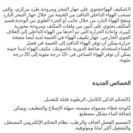
الـ
t
مكيف الهواء
يحتوي على جهاز التبخر ومروحة طرد مركزي، والتي
تسحب الهواء الداخلي الدافئ من الخيمة من خلال جهاز التبخر البارد
وتنفخ الهواء البارد من خلال جانب أو الجزء العلوي من الوحدة.قسم
المكثف يحتوي على اثنين من ملفات المكثف ومروحة محورية
كبيرة، وإعادة الحرارة التي تم أخذها من الهواء الداخلي إلى الغلاف
الجوي الخارجي. جهاز تكييف الهواء في الخيمة لديه أيضا مضخة
حرارة،يمكن أن توفر الهواء الدافئ إلى الخيمة في فصل
الشتاء.استخدام ضاغط الدورية باناسونيك، مكيف الهواء لدينا خيمة
يمكن أن توفر الهواء الساخن في -10 درجة مئوية إلى 20 درجة
مئوية.
الخصائص الجديدة
1التحكم الذكي الكامل، الرطوبة قابلة للتعديل.
2لوحة غطاء محمولة مضمنة، سهلة الإصلاح والتنظيف، ويمكن
إضافة الماء بشكل مصطنع
3تصميم الفصل الجاف والرطب، نظام التحكم الإلكتروني المستقل،
والتشغيل أكثر أمانا وموثوقية.