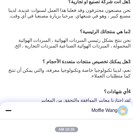
1هل أنت شركة تصنيع أو تجارية؟
نحن مصنعون محترفون وقد فعلنا هذا العمل لسنوات عديدة. لدينا
مصنع كبير ، وهو في شنغهاي. مرحبا بزيارة مصنعنا في أي وقت.
2ما هي منتجاتك الرئيسية؟
نحن ننتج بشكل رئيسي المبردات الهوائية ، المبردات الهوائية
المحمولة ، المبردات الهوائية الصناعية المبردات التجارية ، الخ.
3هل يمكنك تخصيص منتجات متعددة الأحجام ؟
نعم، لدينا تكنولوجيا خاصة وتكنولوجيا معرفة، والتي يمكن أن تنتج
كما متطلبات العملاء.
4أي شهادات؟
لقد اجتازنا معايير الموافقة والتحقق من المعايير
Moffie Wang
5ما هو وقت التسليم الخاص بك؟
يمكننا أن نجعل التسليم السريع للمنتجات الموجودة في المخزون.
10:30 AM
أما بالنسبة للمنتجات المخصصة أو المنتجات الكبيرة ، فإن وقت