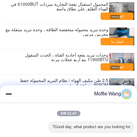
المحمول استقبال بقعة التجارية مبردات 61000BUT في
الهواء الطلق على نطاق واسع
اتصل بنا
وحدة تبريد محمولة منخفضة الطاقة ، وحدة تبريد متنقلة مع
مجريين مرنين
اتصل بنا
وحدات تبريد بقعة أحادية القناة ، الحدث المنقول
11900BTU مع أربع عجلات مرنة
اتصل بنا
2.5 طن مكيف الهواء / نظام التبريد المحمولة حفظ
30SQM مساحة كبيرة
اتصل بنا
Moffie Wang
وحدات تبريد موضعية تبلغ 6500 واط ، مساحة تخزين
محمولة لحفظ تيار متردد صناعي
11:47 AM
اتصل بنا
Good day, what product are you looking for?
وحدات تبريد سبوت منخفضة الطاقة معتمدة على قناة
واحدة سعة 3500 وات معتمدة من CE