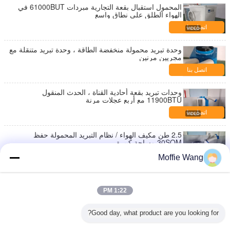
المحمول استقبال بقعة التجارية مبردات 61000BUT في
الهواء الطلق على نطاق واسع
اتصل بنا
وحدة تبريد محمولة منخفضة الطاقة ، وحدة تبريد متنقلة مع
مجريين مرنين
اتصل بنا
وحدات تبريد بقعة أحادية القناة ، الحدث المنقول
11900BTU مع أربع عجلات مرنة
اتصل بنا
2.5 طن مكيف الهواء / نظام التبريد المحمولة حفظ
30SQM مساحة كبيرة
اتصل بنا
Moffie Wang
وحدات تبريد موضعية تبلغ 6500 واط ، مساحة تخزين
محمولة لحفظ تيار متردد صناعي
1:22 PM
اتصل بنا
Good day, what product are you looking for?
وحدات تبريد سبوت منخفضة الطاقة معتمدة على قناة
واحدة سعة 3500 وات معتمدة من CE