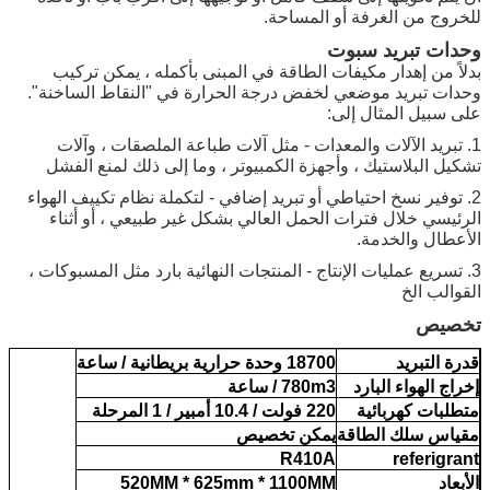
للخروج من الغرفة أو المساحة.
وحدات تبريد سبوت
بدلاً من إهدار مكيفات الطاقة في المبنى بأكمله ، يمكن تركيب
وحدات تبريد موضعي لخفض درجة الحرارة في "النقاط الساخنة".
على سبيل المثال إلى:
1. تبريد الآلات والمعدات - مثل آلات طباعة الملصقات ، وآلات
تشكيل البلاستيك ، وأجهزة الكمبيوتر ، وما إلى ذلك لمنع الفشل
2. توفير نسخ احتياطي أو تبريد إضافي - لتكملة نظام تكييف الهواء
الرئيسي خلال فترات الحمل العالي بشكل غير طبيعي ، أو أثناء
الأعطال والخدمة.
3. تسريع عمليات الإنتاج - المنتجات النهائية بارد مثل المسبوكات ،
القوالب الخ
تخصيص
قدرة التبريد
18700 وحدة حرارية بريطانية / ساعة
إخراج الهواء البارد
780m3 / ساعة
متطلبات كهربائية
220 فولت / 10.4 أمبير / 1 المرحلة
مقياس سلك الطاقة
يمكن تخصيص
R410A
referigrant
الأبعاد
520MM * 625mm * 1100MM