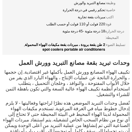
وظيفة:
مصانع التبريد والورش
خاصية:
تحكم رقمي في درجة الحرارة
اكتب:
مبردات بقعة تجارية
قوة:
220 فولت أو 110 فولت أو حسب الطلب
درجة الحرارة
18 درجة مئوية -45 درجة مئوية
المحيطة:
2 طن بقعة برودة ، مبردات بقعة مكيفات الهواء المحمولة
تسليط الضوء:
,
spot coolers portable air conditioners
وحدات تبريد بقعة مصانع التبريد وورش العمل
تكييف الهواء المصانع وورش العمل بأكملها غير اقتصادية.
إن حجمها
، والحرارة الناتجة عن عمليات الإنتاج ، والهواء البارد الذي يفر من
خلال الأبواب المفتوحة ، والنوافذ ، وخلجان التحميل ، يتطلب
استخدام أنظمة تكييف الهواء عالية السعة والتي تكون باهظة الثمن
للشراء والتشغيل.
تُفضل وحدات التبريد الموضعي هذه نظرًا لراحتها وفعاليتها - لا يلزم
إدخال خطوط مياه في الغرفة المرغوبة.
تستخدم مكيفات الهواء
المحمولة لدينا الهواء المحيط في البيئة المحيطة حتى لا تحتاج إلى
أي نوع من نظام السحب الخاص لتشغيله.
يتم استنفاد مبردات الهواء
الصناعية التي تم إنشاؤها من عملية التبريد من أعلى الوحدة ويمكن
أن يتم تحويلها إلى سقف كامل أو توجيهها إلى أقرب باب أو نافذة