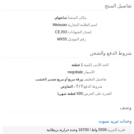
تفاصيل المنتج
مكان المنشأ:
شانغهاي
اسم العلامة التجارية:
Weixuan
إصدار الشهادات:
CE,ISO
رقم الموديل:
WX55
شروط الدفع والشحن
الحد الأدنى لكمية:
1 قطعة
الأسعار:
negotiate
تفاصيل التغليف:
ورقة مربع أو مربع تصدير الخشب
شروط الدفع:
T / T ، التفاوض
القدرة على العرض:
500 قطعة شهريا
وصف
وحدات تبريد سبوت
قدرة التبريد:
5500 واط / 18700 وحدة حرارية بريطانية