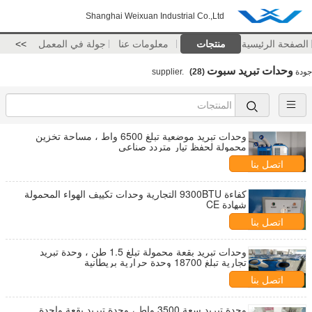
Shanghai Weixuan Industrial Co.,Ltd
الصفحة الرئيسية
منتجات
معلومات عنا
جولة في المعمل
>>
وحدات تبريد سبوت
جودة
supplier.
(28)
وحدات تبريد موضعية تبلغ 6500 واط ، مساحة تخزين
محمولة لحفظ تيار متردد صناعي
اتصل بنا
كفاءة 9300BTU التجارية وحدات تكييف الهواء المحمولة
شهادة CE
اتصل بنا
وحدات تبريد بقعة محمولة تبلغ 1.5 طن ، وحدة تبريد
تجارية تبلغ 18700 وحدة حرارية بريطانية
اتصل بنا
وحدة تبريد سعة 3500 واط ، وحدة تبريد بقعة واحدة